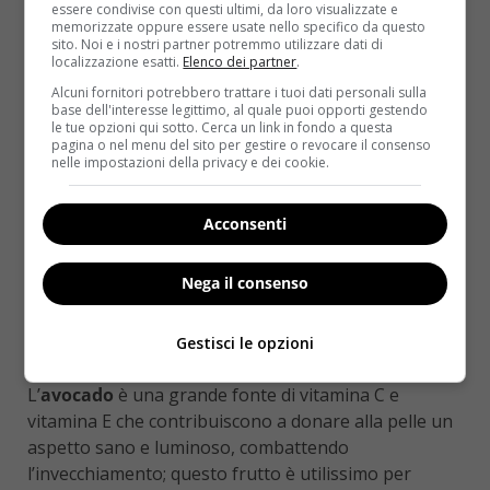
essere condivise con questi ultimi, da loro visualizzate e
e screpolature.
memorizzate oppure essere usate nello specifico da questo
sito. Noi e i nostri partner potremmo utilizzare dati di
localizzazione esatti.
Elenco dei partner
.
Alcuni fornitori potrebbero trattare i tuoi dati personali sulla
base dell'interesse legittimo, al quale puoi opporti gestendo
le tue opzioni qui sotto. Cerca un link in fondo a questa
pagina o nel menu del sito per gestire o revocare il consenso
nelle impostazioni della privacy e dei cookie.
Acconsenti
Nega il consenso
Gestisci le opzioni
L’
avocado
è una grande fonte di vitamina C e
vitamina E che contribuiscono a donare alla pelle un
aspetto sano e luminoso, combattendo
l’invecchiamento; questo frutto è utilissimo per