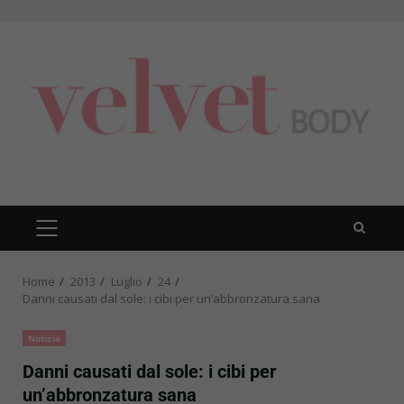
Skip
to
content
PRIMARY
MENU
Home
2013
Luglio
24
Danni causati dal sole: i cibi per un’abbronzatura sana
Notizie
Danni causati dal sole: i cibi per
un’abbronzatura sana