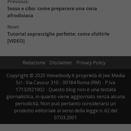
Continue
Previous:
Sesso e cibo: come preparare una cena
Reading
afrodisiaca
Next:
Tutorial sopracciglia perfette: come sfoltirle
[VIDEO]
Redazione
Disclaimer
Privacy Policy
Copyright © 2025 Velvetbody.it proprietà di Jws Media
Srl - Via Cavour 310 - 00184 Roma (RM) - P.Iva
17132921002 - Questo blog non è una testata
giornalistica, in quanto viene aggiornato senza alcuna
periodicità. Non può pertanto considerarsi un
prodotto editoriale ai sensi della legge n. 62 del
07.03.2001