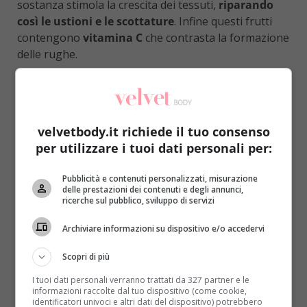
sostanza stimola la crescita dei tessuti,
riparando
così le ustioni e le scottature
. Infine questi frutti
contengono
vitamina C
che contrasta la formazione
delle rughe.
Il
tè verde
ha potenti
proprietà antiossidanti
,
poiché ricco di epigallocatechina-3-gallato, che
contrasta l’infiammazione della pelle e aiuta a
neutralizzare l’effetto dannoso dei radicali liberi
.
velvetbody.it richiede il tuo consenso
Quello nero, invece, contiene quercetina, altra
per utilizzare i tuoi dati personali per:
molecola essenziale nelle protezione dell’epidermide.
Pubblicità e contenuti personalizzati, misurazione
Il
pesce
e i
frutti di mare
, ricchi di omega 3, aiutano
delle prestazioni dei contenuti e degli annunci,
ricerche sul pubblico, sviluppo di servizi
a contrastare gli effetti dannosi dei raggi solari.
Particolarmente indicati sono il
salmone
e i
Archiviare informazioni su dispositivo e/o accedervi
crostacei
poiché contengono antiossidanti come
astaxantina, che dona loro quel colore rossiccio.
Scopri di più
Importanti anche i pesci grassi come
tonno
e
I tuoi dati personali verranno trattati da 327 partner e le
sgombro
che
aumentano l’elasticità della pelle
e
informazioni raccolte dal tuo dispositivo (come cookie,
identificatori univoci e altri dati del dispositivo) potrebbero
ne migliorano l’idratazione, contrastando secchezza