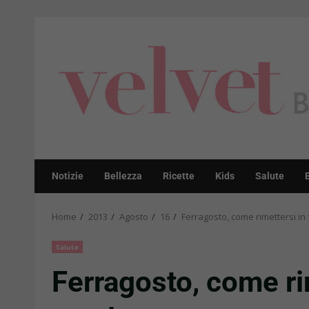
Skip
to
content
Notizie
Bellezza
Ricette
Kids
Salute
Home
2013
Agosto
16
Ferragosto, come rimettersi i
Salute
Ferragosto, come ri