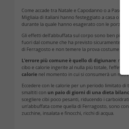
Come accade tra Natale e Capodanno o a Pasqua,
Migliaia di italiani hanno festeggiato a casa o al 
durante la quale hanno esagerato con le porzioni o
Gli effetti dell’abbuffata sul corpo sono ben più gr
fuori dal comune che ha previsto sicuramente piatti
di Ferragosto e non temere la prova costume del 
L’errore più comune è quello di digiunare
: null
cibo e calorie ingerite al nulla più totale, l’effet
calorie
nel momento in cui si consumerà un nuov
Eccedere con le calorie per un periodo limitato di
smaltiti con
un paio di giorni di una dieta bilan
scegliere cibi poco pesanti, riducendo i carboidra
un’abbuffata come quella di Ferragosto, sono consig
zucchine, insalata e finocchi, ricchi di acqua.