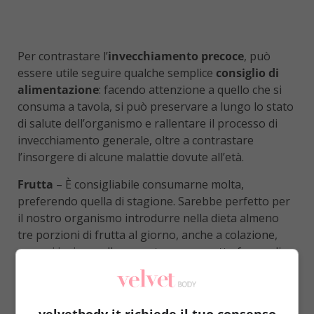
Per contrastare l’
invecchiamento precoce
, può
essere utile seguire qualche semplice
consiglio di
alimentazione
: facendo attenzione a quello che si
consuma a tavola, si può preservare a lungo lo stato
di salute dell’organismo e rallentare il processo di
invecchiamento generale, oltre a contrastare
l’insorgere di alcune malattie dovute all’età.
Frutta
– È consigliabile consumarne molta,
preferendo quella di stagione. Sarebbe perfetto per
il nostro organismo introdurre nella dieta almeno
tre porzioni di frutta al giorno, anche a colazione,
magari insieme allo yogurt, oppure sotto forma di
macedonia o frappé, una ricetta particolarmente
indicata per gli anziani che hanno difficoltà a
deglutire o a masticare e per i ragazzi che in questo
velvetbody.it richiede il tuo consenso