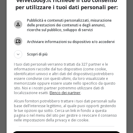
modo saranno più invogliati a mangiarla. La frutta
per utilizzare i tuoi dati personali per:
poi si presta anche a combinazioni molto gustose, ad
esempio insieme ai formaggi, nei dolci oppure nei
Pubblicità e contenuti personalizzati, misurazione
primi piatti (come ad esempio il risotto alle fragole).
delle prestazioni dei contenuti e degli annunci,
ricerche sul pubblico, sviluppo di servizi
Verdura
– Anche in questo caso il consiglio degli
esperti è di assumerne almeno due porzioni al
Archiviare informazioni su dispositivo e/o accedervi
giorno, cruda o cotta. Chi non la apprezza, potrebbe
Scopri di più
cominciare a inserirla nella propria alimentazione
per guarnire piatti, condire i primi, farcire gli
I tuoi dati personali verranno trattati da 327 partner e le
informazioni raccolte dal tuo dispositivo (come cookie,
antipasti. Come per la frutta, anche la verdura può
identificatori univoci e altri dati del dispositivo) potrebbero
essere passata o frullata, è può essere utilizzata per
essere condivise con questi ultimi, da loro visualizzate e
memorizzate oppure essere usate nello specifico da questo
farcire pizze e torte salate.
sito. Noi e i nostri partner potremmo utilizzare dati di
localizzazione esatti.
Elenco dei partner
.
Cereali e alimenti integrali
– È importante
Alcuni fornitori potrebbero trattare i tuoi dati personali sulla
assumere anche una piccola quantità di cereali ad
base dell'interesse legittimo, al quale puoi opporti gestendo
ogni pasto, alternando i prodotti raffinati con quelli
le tue opzioni qui sotto. Cerca un link in fondo a questa
pagina o nel menu del sito per gestire o revocare il consenso
integrali. A colazione è possibile mangiare fette
nelle impostazioni della privacy e dei cookie.
biscottate, pane, biscotti secchi e cereali croccanti; a
pranzo e a cena via libera a pasta, riso, orzo e farro,