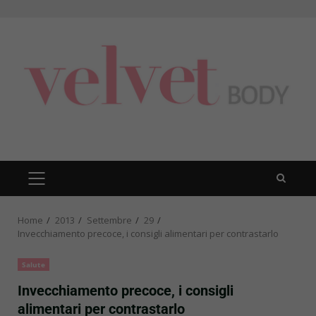
Skip
to
content
PRIMARY
MENU
Home
2013
Settembre
29
Invecchiamento precoce, i consigli alimentari per contrastarlo
Salute
Invecchiamento precoce, i consigli
alimentari per contrastarlo