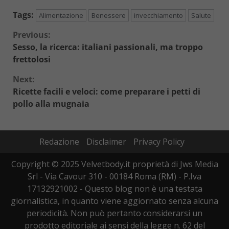
Tags:
Alimentazione
Benessere
invecchiamento
Salute
Continue
Previous:
Sesso, la ricerca: italiani passionali, ma troppo
Reading
frettolosi
Next:
Ricette facili e veloci: come preparare i petti di
pollo alla mugnaia
Redazione
Disclaimer
Privacy Policy
Copyright © 2025 Velvetbody.it proprietà di Jws Media
Srl - Via Cavour 310 - 00184 Roma (RM) - P.Iva
17132921002 - Questo blog non è una testata
giornalistica, in quanto viene aggiornato senza alcuna
periodicità. Non può pertanto considerarsi un
prodotto editoriale ai sensi della legge n. 62 del