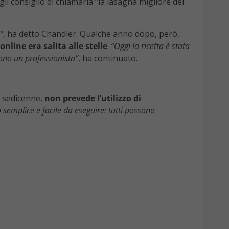
i consigliò di chiamarla “la lasagna migliore del
”
, ha detto Chandler. Qualche anno dopo, però,
nline era salita alle stelle
.
“Oggi la ricetta è stata
ono un professionista”
, ha continuato.
à sedicenne,
non prevede l’utilizzo di
o semplice e facile da eseguire: tutti possono