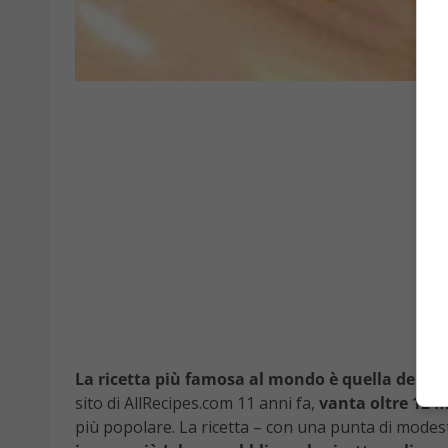
La ricetta più famosa al mondo è quella della
sito di AllRecipes.com 11 anni fa,
vanta oltre 12 m
più popolare. La ricetta – con una punta di modes