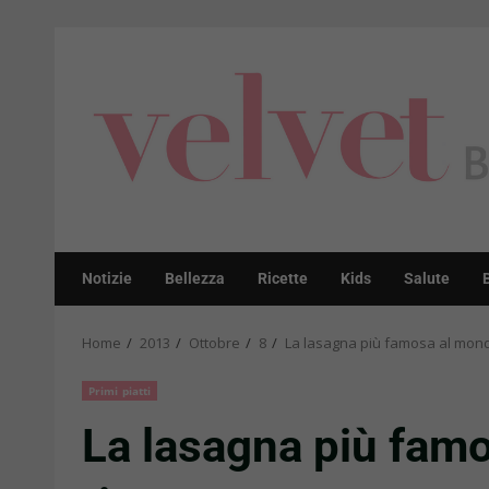
Skip
to
content
Notizie
Bellezza
Ricette
Kids
Salute
Home
2013
Ottobre
8
La lasagna più famosa al mondo
Primi piatti
La lasagna più famo