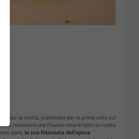
i Dallas: la ricetta, pubblicata per la prima volta sul
7.600 recensioni che l’hanno resa di fatto la ricetta
uanto pare,
la sua fidanzata dell’epoca