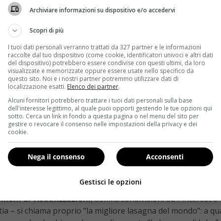
Archiviare informazioni su dispositivo e/o accedervi
Scopri di più
I tuoi dati personali verranno trattati da 327 partner e le informazioni
raccolte dal tuo dispositivo (come cookie, identificatori univoci e altri dati
del dispositivo) potrebbero essere condivise con questi ultimi, da loro
visualizzate e memorizzate oppure essere usate nello specifico da
questo sito. Noi e i nostri partner potremmo utilizzare dati di
localizzazione esatti.
Elenco dei partner
.
Alcuni fornitori potrebbero trattare i tuoi dati personali sulla base
dell'interesse legittimo, al quale puoi opporti gestendo le tue opzioni qui
sotto. Cerca un link in fondo a questa pagina o nel menu del sito per
gestire o revocare il consenso nelle impostazioni della privacy e dei
cookie.
Nega il consenso
Acconsenti
Gestisci le opzioni
 lasagna “inventata” da John Chandler
, cuoco “dilettante” d
ilioni di visualizzazioni
, 33mila condivisioni su Pinterest e 
tia – si chiama proprio “la migliore lasagna del mondo”: a q