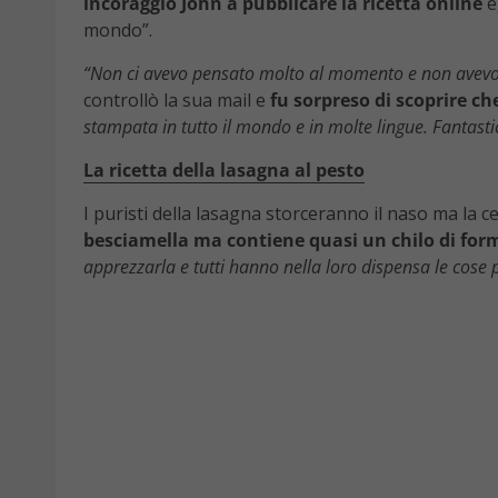
incoraggiò John a pubblicare la ricetta online
e
mondo”.
“Non ci avevo pensato molto al momento e non avevo 
controllò la sua mail e
fu sorpreso di scoprire che
stampata in tutto il mondo e in molte lingue. Fantast
La ricetta della lasagna al pesto
I puristi della lasagna storceranno il naso ma la 
besciamella ma contiene quasi un chilo di for
apprezzarla e tutti hanno nella loro dispensa le cose 