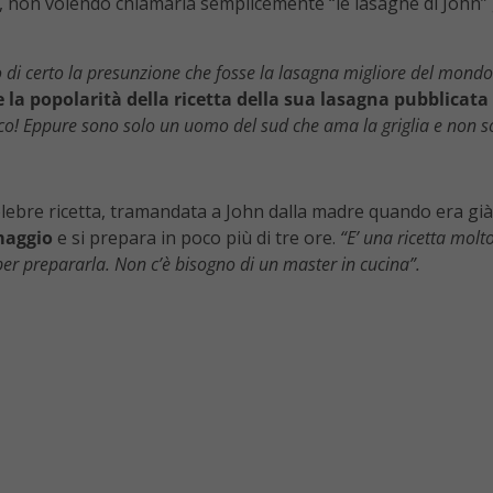
, non volendo chiamarla semplicemente “le lasagne di John” gl
di certo la presunzione che fosse la lasagna migliore del mondo
 la popolarità della ricetta della sua lasagna pubblicata o
ico! Eppure sono solo un uomo del sud che ama la griglia e non s
celebre ricetta, tramandata a John dalla madre quando era gi
maggio
e si prepara in poco più di tre ore.
“E’ una ricetta molt
per prepararla. Non c’è bisogno di un master in cucina”.