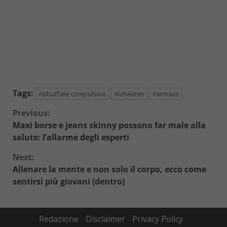
Tags:
Abbuffate compulsive
Alzheimer
Farmaco
Continue
Previous:
Maxi borse e jeans skinny possono far male alla
Reading
salute: l’allarme degli esperti
Next:
Allenare la mente e non solo il corpo, ecco come
sentirsi più giovani (dentro)
Redazione
Disclaimer
Privacy Policy