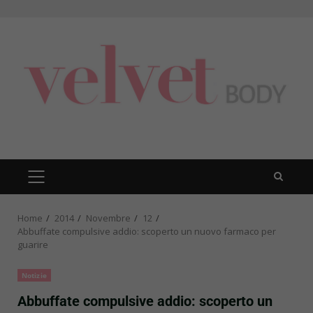
Skip
to
content
PRIMARY
MENU
Home
2014
Novembre
12
Abbuffate compulsive addio: scoperto un nuovo farmaco per
guarire
Notizie
Abbuffate compulsive addio: scoperto un