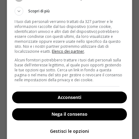
amare i dolci e ad abbuffarsi in maniera
Scopri di più
compulsiva. Agli animali è stata poi
somministrata della memantina
, che ha subito
I tuoi dati personali verranno trattati da 327 partner e le
informazioni raccolte dal tuo dispositivo (come cookie,
bloccato la voglia di mangiare. “
Abbiamo scoperto che
identificatori univoci e altri dati del dispositivo) potrebbero
il farmaco agisce nel nucleo accumbens
“, ha detto
essere condivise con questi ultimi, da loro visualizzate e
memorizzate oppure essere usate nello specifico da questo
Cottone, ossia su quell’area del cervello associata
sito. Noi e i nostri partner potremmo utilizzare dati di
alla dipendenza dal cibo.
Lo studio può quindi
localizzazione esatti.
Elenco dei partner
.
essere molto utile per contrastare il binge eating,
Alcuni fornitori potrebbero trattare i tuoi dati personali sulla
come viene chiamato il desiderio irrefrenabile di
base dell'interesse legittimo, al quale puoi opporti gestendo
le tue opzioni qui sotto. Cerca un link in fondo a questa
cibo, inserito da poco nei manuali di psichiatria
.
pagina o nel menu del sito per gestire o revocare il consenso
nelle impostazioni della privacy e dei cookie.
Solitamente questo disturbo colpisce persone tra
i 30 e i 40 anni ed è causato da stress, noia,
Acconsenti
solitudine e disagio psicologico di varia natura.
Con le abbuffate compulsive si cerca di colmare un
vuoto, di riempire la propria vita e non soccombere
Nega il consenso
alla tristezza.
Oltre al disagio psicologico derivante
da questa patologia il binge eating può causare
Gestisci le opzioni
gravi disturbi fisici come problemi di digestione,