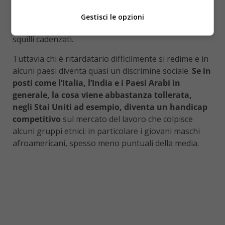
utili al ritardatario potrebbero essere quelli di
scegliere la sera i capi di abbigliamento che si pensa
Gestisci le opzioni
di indossare l’indomani o mettere la sveglia con più
squilli cadenzati.
Tuttavia chi è ritardatario difficilmente si redime e in
alcuni paesi diventa quasi un discrimine sociale.
Se in
posti come l’Italia, l’India e i Paesi Arabi in
generale, la cosa viene abbastanza tollerata,
negli Stai Uniti ad esempio, diventa un handicap
competitivo
sul mercato del lavoro che colpisce
alcuni gruppi etnici: in particolare i giovani maschi
afroamericani, spesso meno puntuali della media.