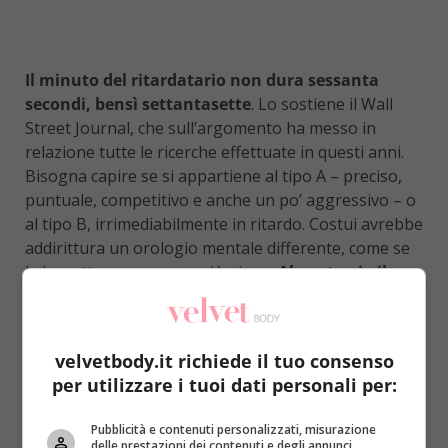
Il minuto del ritardatario non dura sessanta
secondi, bensì settantasette
. Lo sostiene il Wall
Street Journal, che sull’argomento ha messo in
relazione tutte le ricerche effettuate in questi anni.
Bisogna capire se si appartiene al tipo A – preciso,
puntuale, competitivo e anche un po’ aggressivo – o
al tipo B, irrimediabilmente in ritardo. Costui avrebbe
addirittura un orologio mentale differente, come se
le lancette scorressero più piano.
Al contrario il
minuto del tipo A è fatto di cinquantotto secondi
.
Non si ha dunque la stessa percezione temporale,
con uno scarto del trenta per cento tra l’uno e l’altro.
velvetbody.it richiede il tuo consenso
Dalle ricerche vien fuori anche che i ritardatari
per utilizzare i tuoi dati personali per:
sono persone “multitasking”, quelle indaffarate a
fare due-tre cose contemporaneamente
e
Pubblicità e contenuti personalizzati, misurazione
delle prestazioni dei contenuti e degli annunci,