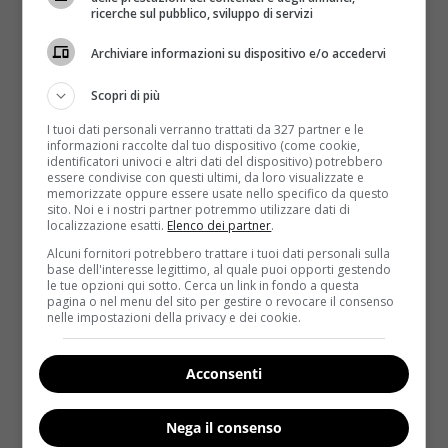
difettano di concentrazione. Non vanno invece
ricerche sul pubblico, sviluppo di servizi
accusati di maleducazione o poco rispetto, i loro
ritardi sono da addebitare a un’incapacità di calcolare
Archiviare informazioni su dispositivo e/o accedervi
i tempi di percorrenza da un posto all’altro, perché
Scopri di più
chi ha una visione del tempo allargata, finisce per
avere problemi anche sulla percezione del
I tuoi dati personali verranno trattati da 327 partner e le
informazioni raccolte dal tuo dispositivo (come cookie,
movimento nello spazio e dunque le previsioni che fa
identificatori univoci e altri dati del dispositivo) potrebbero
sono condannate all’errore.
essere condivise con questi ultimi, da loro visualizzate e
memorizzate oppure essere usate nello specifico da questo
sito. Noi e i nostri partner potremmo utilizzare dati di
Lo psicologo sociale Justin Kruger prova a dare
localizzazione esatti.
Elenco dei partner
.
qualche consiglio per migliorare le performance
Alcuni fornitori potrebbero trattare i tuoi dati personali sulla
temporali:
“uno dei rimedi consiste nello “scomporre” in
base dell'interesse legittimo, al quale puoi opporti gestendo
tanti elementi una singola operazione
– spiega il
le tue opzioni qui sotto. Cerca un link in fondo a questa
pagina o nel menu del sito per gestire o revocare il consenso
medico –
se l’appuntamento è con il tuo boyfriend, prova
nelle impostazioni della privacy e dei cookie.
a immaginare in anticipo quanto tempo ci vuole per fare
la doccia, lo shampoo, asciugarti i capelli, vestirti,
Acconsenti
truccarti, chiamare un taxi, ecc. Suddividendo i vari passi
successivi per arrivare all’appuntamento, ci si aiuta a
Nega il consenso
fare una previsione più realistica
“. Altri rimedi pratici