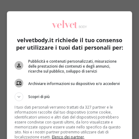
Come arrivare a cento anni e oltre. Ha tutti gli
aspetti della grande impresa e la cosa più difficile
velvetbody.it richiede il tuo consenso
non è tanto arrivarci, ma in che modo arrivarci
.
per utilizzare i tuoi dati personali per:
Le donne più vecchie del mondo sono nate tutte ne
‘900: hanno vissuto entrambe le guerre mondiali, la
Pubblicità e contenuti personalizzati, misurazione
delle prestazioni dei contenuti e degli annunci,
corsa allo spazio, l’affondamento del Titanic. Più di
ricerche sul pubblico, sviluppo di servizi
un secolo fa, l’aspettativa di vita non superava i
sessant’anni e queste adorabili vecchiette, invece,
Archiviare informazioni su dispositivo e/o accedervi
l’hanno quasi doppiata.
Sentiamo da loro come
Scopri di più
hanno fatto a vivere così a lungo.
I tuoi dati personali verranno trattati da 327 partner e le
La più anziana è
Misao Okawa
, giapponese, che
informazioni raccolte dal tuo dispositivo (come cookie,
identificatori univoci e altri dati del dispositivo) potrebbero
sta per compiere 117 anni a marzo. Okawa vive in
essere condivise con questi ultimi, da loro visualizzate e
una comunità di pensionati a Osaka e consuma tre
memorizzate oppure essere usate nello specifico da questo
sito. Noi e i nostri partner potremmo utilizzare dati di
pasti al giorno. Adora il sushi e pretende di
localizzazione esatti.
Elenco dei partner
.