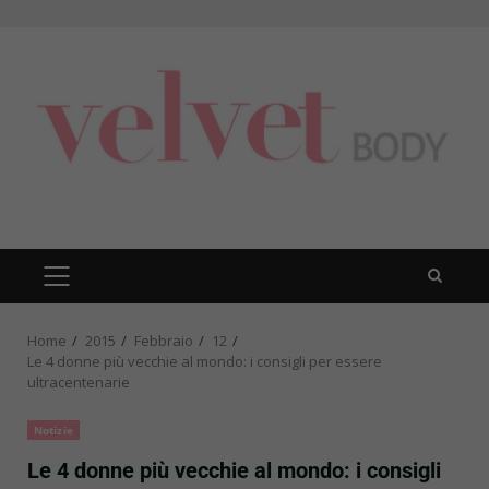
Skip
to
content
PRIMARY
MENU
Home
2015
Febbraio
12
Le 4 donne più vecchie al mondo: i consigli per essere
ultracentenarie
Notizie
Le 4 donne più vecchie al mondo: i consigli