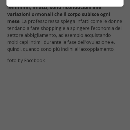
comunicazione mirata.
Alcuni comportamenti
femminili, infatti, sono riconducibili alle
variazioni ormonali che il corpo subisce ogni
mese
. La professoressa spiega infatti come le donne
tendano a fare shopping e a spingere l’economia del
settore abbigliamento, ad esempio acquistando
molti capi intimi, durante la fase dell’ovulazione e,
quindi, quando sono più inclini all’accoppiamento.
foto by Facebook