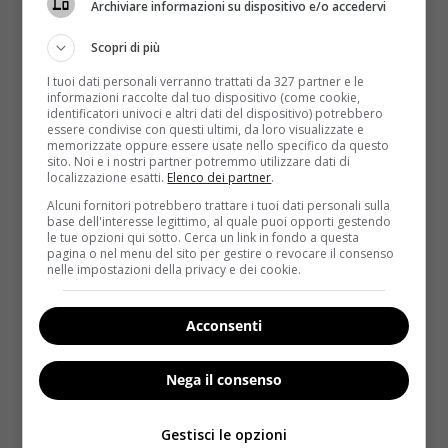
Archiviare informazioni su dispositivo e/o accedervi
bene e quindi sono meno oculata
.
Lo spiega con un esempio Kristina Durante, docente
Scopri di più
presso l’ateneo americano:
“Come un pescatore che
I tuoi dati personali verranno trattati da 327 partner e le
butta la sua rete in mare, così le donne, durante
informazioni raccolte dal tuo dispositivo (come cookie,
identificatori univoci e altri dati del dispositivo) potrebbero
l’ovulazione, gettano la propria “rete” per ampliare il
essere condivise con questi ultimi, da loro visualizzate e
numero di pretendenti tra cui scegliere. Meccanismo che
memorizzate oppure essere usate nello specifico da questo
sito. Noi e i nostri partner potremmo utilizzare dati di
funziona anche per gli acquisti”
. Non è il primo studio
localizzazione esatti.
Elenco dei partner
.
in tal senso, ma è il primo che crea una correlazione
Alcuni fornitori potrebbero trattare i tuoi dati personali sulla
tra le scelte nei rapporti personali delle donne e il
base dell'interesse legittimo, al quale puoi opporti gestendo
le tue opzioni qui sotto. Cerca un link in fondo a questa
mercato.
Tradotto vuol dire che, le donne che
pagina o nel menu del sito per gestire o revocare il consenso
desiderano più uomini, sono anche quelle che
nelle impostazioni della privacy e dei cookie.
hanno voglia di fare più shopping, almeno nel
loro periodo di fertilità.
Acconsenti
Lo studio pubblicato sul Journal of Consumer
Research si rivolge anche al mercato. C’è un
Nega il consenso
potenziale di un miliardo di acquirenti che potrebbe
essere incentivato all’acquisto tramite una
Gestisci le opzioni