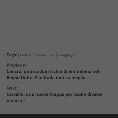
Tags:
Fertilità
ovulazione
shopping
Continue
Previous:
Cancro, uno su due rischia di ammalarsi nel
Reading
Regno Unito. E in Italia non va meglio
Next:
Cervello: una nuova mappa per capire diverse
malattie