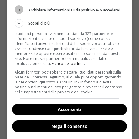
Inoltre,
i bambini di quattro anni che sono in
grado di riconoscere già le marche di molti
Archiviare informazioni su dispositivo e/o accedervi
alimenti, sarebbero più predisposti a problemi di
Scopri di più
peso e a una dieta poca sana
. Nella tabella Oms si
trovano tantissimi prodotti a base di cioccolata, torte
I tuoi dati personali verranno trattati da 327 partner e le
informazioni raccolte dal tuo dispositivo (come cookie,
e biscotti dolci, gelati, bibite energetiche e gassate.
identificatori univoci e altri dati del dispositivo) potrebbero
In evidenza negativa sono i succhi di frutta – molto
essere condivise con questi ultimi, da loro visualizzate e
memorizzate oppure essere usate nello specifico da questo
consumati dai più piccoli – che non garantiscono la
sito. Noi e i nostri partner potremmo utilizzare dati di
presenza del cento per cento di frutta. Censurati
localizzazione esatti.
Elenco dei partner
.
anche gli spot degli snack salati, ammessi solo se
Alcuni fornitori potrebbero trattare i tuoi dati personali sulla
contengono al massimo lo 0,1% di sale.
“I dati
base dell'interesse legittimo, al quale puoi opporti gestendo
le tue opzioni qui sotto. Cerca un link in fondo a questa
sull’obesità in Europa sono sempre più allarmanti
–
pagina o nel menu del sito per gestire o revocare il consenso
afferma Gauden Galea, direttore della divisione che
nelle impostazioni della privacy e dei cookie.
ha preparato le linee guida –
non possiamo più
continuare a promuovere prodotti che hanno uno scarso
Acconsenti
valore nutrizionale e contribuiscono a diete non salutari”
.
Tantissimi, dunque, i prodotti con il “bollino rosso”
Nega il consenso
inseriti in un elenco che rappresenta le linee guida