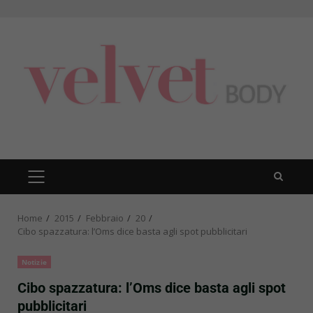
Skip
to
content
PRIMARY
MENU
Home
2015
Febbraio
20
Cibo spazzatura: l’Oms dice basta agli spot pubblicitari
Notizie
Cibo spazzatura: l’Oms dice basta agli spot
pubblicitari