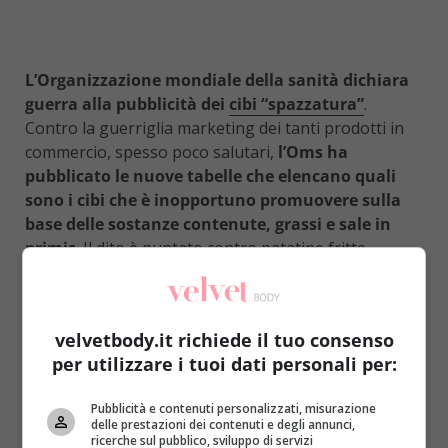
L’Organizzazione mondiale della sanità dichiara
guerra alla pubblicità dei
cibi “spazzatura”
.
Contro la guerriglia marketing dei tanti prodotti in
commercio, spesso poco salutari,
l’Oms ha
pubblicato le nuove tabelle che elencano quali
sono i cibi che è inopportuno promuovere sulla
base delle sostanze contenute, grassi e sale in
primis
. Il dito è puntato contro patatine fritte,
energy drink, biscotti, succhi di frutta, qualunque
prodotto che contenga zuccheri aggiunti e la difesa è
rivolta in particolar modo ai più piccoli. Nel
velvetbody.it richiede il tuo consenso
documento dell’Organizzazione si legge che sono
per utilizzare i tuoi dati personali per:
tante le ricerche che hanno dimostrato la
corrispondenza tra esposizione alla pubblicità dei
Pubblicità e contenuti personalizzati, misurazione
cibi e i problemi di obesità.
delle prestazioni dei contenuti e degli annunci,
ricerche sul pubblico, sviluppo di servizi