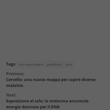
Tags:
cibo-spazzatura
pubblicità
spot
Continue
Previous:
Cervello: una nuova mappa per capire diverse
Reading
malattie
Next:
Esposizione al sole: la melanina accumula
energia dannosa per il DNA