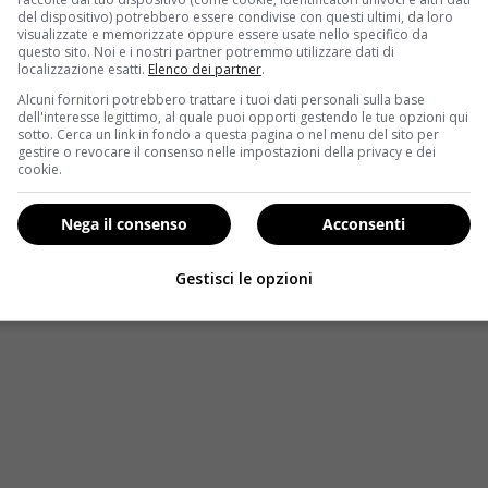
atto evaporare, nel mentre, c’è la frittura del pesce o della ca
del dispositivo) potrebbero essere condivise con questi ultimi, da loro
 antipasto, sia come un secondo
. Nella
versione tradizio
visualizzate e memorizzate oppure essere usate nello specifico da
questo sito. Noi e i nostri partner potremmo utilizzare dati di
i vino bianco, aceto ed acqua.
localizzazione esatti.
Elenco dei partner
.
llo, 5 zucchine, 4 uova, 5 spicchi d’aglio, 1 cipolla grande, 3 b
Alcuni fornitori potrebbero trattare i tuoi dati personali sulla base
dell'interesse legittimo, al quale puoi opporti gestendo le tue opzioni qui
, pagrattato, sale e salvia.
sotto. Cerca un link in fondo a questa pagina o nel menu del sito per
gestire o revocare il consenso nelle impostazioni della privacy e dei
e, quindi mettete in una padella il vino, l’aceto e l’acqua insie
cookie.
mpo tagliate le zucchine in quattro parti e passatele in padel
ndole nella farina, nell’uovo e nel pangrattato. Togliete il c
Nega il consenso
Acconsenti
te:
Gestisci le opzioni