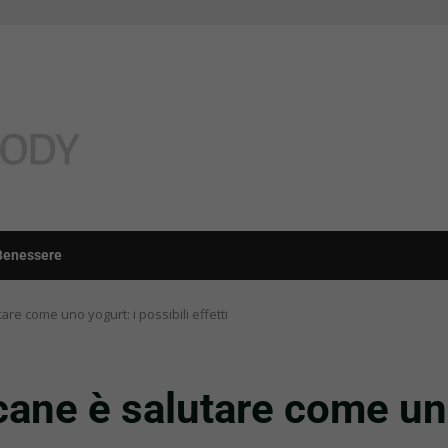
Benessere
tare come uno yogurt: i possibili effetti
 cane è salutare come uno