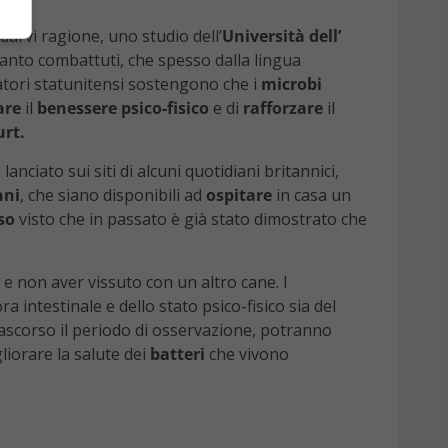
darvi ragione, uno studio dell’
Università
dell’
anto combattuti, che spesso dalla lingua
rcatori statunitensi sostengono che i
microbi
are
il
benessere
psico-fisico
e di
rafforzare
il
urt.
o
lanciato sui siti di alcuni quotidiani britannici,
nni
, che siano disponibili ad
ospitare
in casa un
so
visto che in passato è già stato dimostrato che
 e non aver vissuto con un altro cane. I
ora intestinale e dello stato psico-fisico sia del
trascorso il periodo di osservazione, potranno
iorare la salute dei
batteri
che vivono