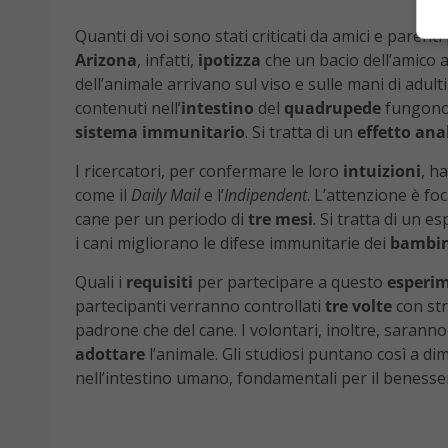
Quanti di voi sono stati criticati da amici e parent
Arizona
, infatti,
ipotizza
che un bacio dell’amico
dell’animale arrivano sul viso e sulle mani di adul
contenuti nell’
intestino
del
quadrupede
fungon
sistema
immunitario
. Si tratta di un
effetto
ana
I ricercatori, per confermare le loro
intuizioni
, h
come il
Daily
Mail
e l’
Indipendent
. L’attenzione è f
cane per un periodo di
tre
mesi
. Si tratta di un 
i cani migliorano le difese immunitarie dei
bambin
Quali i
requisiti
per partecipare a questo
esperi
partecipanti verranno controllati
tre
volte
con st
padrone che del cane. I volontari, inoltre, saranno
adottare
l’animale. Gli studiosi puntano così a di
nell’intestino umano, fondamentali per il beness