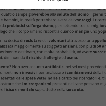
i perché abituati a
baciare
il vostro
cane
? La scienza sembra 
 a quattro zampe
gioverebbe
alla
salute
dell’
uomo
. I
germi
t
ti e bambini, in realtà potrebbero avere dei
vantaggi
. I rice
o da
probiotici
sull’
organismo
, permettendo così di
miglior
logo
che il corpo umano riscontra quando
mangia
uno
yog
anno deciso di
reclutare
dei
volontari
attraverso un
appell
ocalizzata maggiormente su soggetti
anziani
, con più di
50
a
esperimento destinato, con molta probabilità, ad avere
succes
i
, diminuendo il
rischio
di
allergie
ed
asma
.
mento
? Non aver assunto
antibiotici
nei sei mesi precedenti
rumenti
non
invasivi
, per analizzare i
cambiamenti
della fl
 esentati dalle
spese
veterinarie
a carico dei ricercatori e, 
mostrare che i
microrganismi
presenti nel cane possano migl
ere
fisico
e
mentale
soprattutto nella
terza
età
.