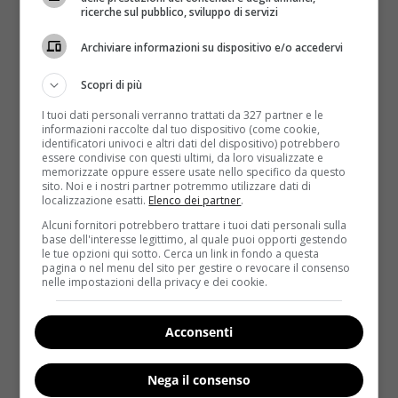
ricerche sul pubblico, sviluppo di servizi
Non è ancora chiaro quale sia il meccanismo che
causerebbe una tale reazione
, ma secondo lo
Archiviare informazioni su dispositivo e/o accedervi
studio sarebbe lo stesso tumore a dare vita a una
progressione tumorale in seguito a forte stress.
Scopri di più
Francesca Cirulli, la ricercatrice responsabile di
I tuoi dati personali verranno trattati da 327 partner e le
questo studio, ha spiegato che nonostante sia
informazioni raccolte dal tuo dispositivo (come cookie,
identificatori univoci e altri dati del dispositivo) potrebbero
emerso un legame tra l’isolamento sociale, lo
essere condivise con questi ultimi, da loro visualizzate e
stress e il tumore alla mammella
, non sono
memorizzate oppure essere usate nello specifico da questo
sito. Noi e i nostri partner potremmo utilizzare dati di
ancora chiari i motivi di questa relazione. “
Alcuni tipi
localizzazione esatti.
Elenco dei partner
.
di stress psicologico prolungato (quelli di breve durata
Alcuni fornitori potrebbero trattare i tuoi dati personali sulla
sembrerebbero avere addirittura un effetto positivo)
–
base dell'interesse legittimo, al quale puoi opporti gestendo
spiega la ricercatrice –
sono
responsabili di
le tue opzioni qui sotto. Cerca un link in fondo a questa
pagina o nel menu del sito per gestire o revocare il consenso
un’accresciuta infiammazione o di una
nelle impostazioni della privacy e dei cookie.
sovrapproduzione di ormoni dello stress
in grado di
favorire la sintomatologia depressiva, la funzione
Acconsenti
neuroendocrina e di stimolare il sistema immunitario
”.
Dopo aver identificato il legame esistente tra lo
Nega il consenso
stress e il tumore al seno è nato presso l’Istituto