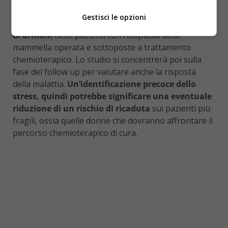
Regina un
progetto finalizzato a identificare lo
Gestisci le opzioni
stress attraverso colloqui psicologici e rilevazione
di ormoni
nelle pazienti con neoplasia della
mammella operata e sottoposte a trattamento
chemioterapico. Lo studio si concentrerà poi sulla
fase del follow up per valutare anche la risposta
della malattia.
Un’identificazione precoce dello
stress, quindi potrebbe significare una eventuale
riduzione di un rischio di ricaduta
sui pazienti più
fragili, ossia quelle donne che dovranno affrontare il
percorso chemioterapico di cura.