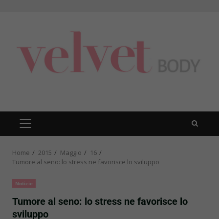
Skip
to
content
PRIMARY
MENU
Home
2015
Maggio
16
Tumore al seno: lo stress ne favorisce lo sviluppo
Notizie
Tumore al seno: lo stress ne favorisce lo
sviluppo