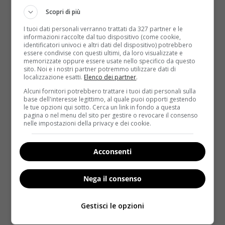
3) Il sale e il cloro sono due dei principali nemici dei
Scopri di più
vostri capelli, per proteggerli basta seguire delle
I tuoi dati personali verranno trattati da 327 partner e le
semplici accortezze:
idratare le punte con il
informazioni raccolte dal tuo dispositivo (come cookie,
identificatori univoci e altri dati del dispositivo) potrebbero
balsamo
prima o dopo il bagno in piscina; 4)
essere condivise con questi ultimi, da loro visualizzate e
Proteggete il nostro corpo con creme solari, perché
memorizzate oppure essere usate nello specifico da questo
sito. Noi e i nostri partner potremmo utilizzare dati di
non fate lo stesso con il cuoio capelluto?
Il cuoio
localizzazione esatti.
Elenco dei partner
.
capelluto è molto sensibile ai raggi solari
: prima o
Alcuni fornitori potrebbero trattare i tuoi dati personali sulla
dopo aver spalmato la crema, spruzzate sui capelli
base dell'interesse legittimo, al quale puoi opporti gestendo
con un vaporizzatore un mix di crema solare e acqua;
le tue opzioni qui sotto. Cerca un link in fondo a questa
pagina o nel menu del sito per gestire o revocare il consenso
nelle impostazioni della privacy e dei cookie.
5)
Se siete bionde e non volete che i vostri capelli
diventino verdi
per l’effetto del cloro, prima dello
shampoo fate un impacco di acqua e bicarbonato di
Acconsenti
sodio, sfregate e risciacquate bene; 6) Per
chi ha i
capelli secchi
, il consiglio è di applicare il balsamo
Nega il consenso
sulle punte, lontano dal lavaggio abituale;
Gestisci le opzioni