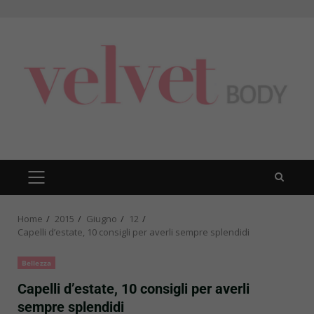
Skip
to
content
PRIMARY
MENU
Home
2015
Giugno
12
Capelli d’estate, 10 consigli per averli sempre splendidi
Bellezza
Capelli d’estate, 10 consigli per averli
sempre splendidi