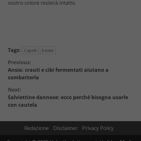
vostro colore resterà intatto.
Tags:
Capelli
Estate
Continue
Previous:
Ansia: crauti e cibi fermentati aiutano a
Reading
combatterla
Next:
Salviettine dannose: ecco perché bisogna usarle
con cautela
Redazione
Disclaimer
Privacy Policy