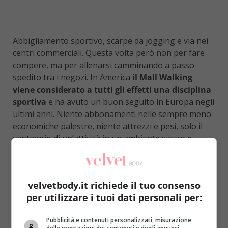
Abbigliamento sportivo, scarpe da jogging e via nei
centri commerciali. Questa volta però non per fare
compere, ma per allenarsi camminando a passo
spedito tra i negozi. In America
il Mall Walking
viene considerato a tutti gli effetti una disciplina
sportiva
e ha avuto un buon seguito in Europa negli
ultimi anni. Niente abbonamenti nelle sempre meno
economiche palestre, niente attrezzi e pesi, solo il
vantaggio di un’attività in un ambiente sicuro e
soprattutto climatizzato. Intuendo le potenzialità di
questo fenomeno, i gestori di alcuni centri
commerciali hanno garantito orari di apertura
velvetbody.it richiede il tuo consenso
elastici e libertà di circolazione all’interno degli spazi
per utilizzare i tuoi dati personali per:
dei grandi magazzini in momenti in cui c’è meno
affollamento.
Pubblicità e contenuti personalizzati, misurazione