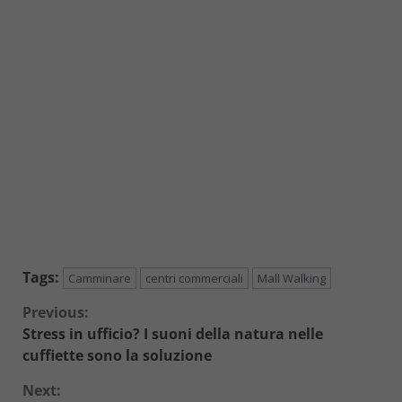
Tags:
Camminare
centri commerciali
Mall Walking
Continue
Previous:
Stress in ufficio? I suoni della natura nelle
Reading
cuffiette sono la soluzione
Next: