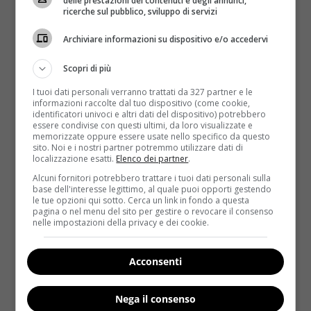
delle prestazioni dei contenuti e degli annunci,
Le persone più assidue e accanite in questo
ricerche sul pubblico, sviluppo di servizi
esercizio sono le donne oltre i 40 anni
che riescono
a ritagliare almeno 30-40 minuti di camminata
Archiviare informazioni su dispositivo e/o accedervi
all’interno delle loro attività quotidiane. E magari nel
Scopri di più
frattempo dare un’occhiata alle vetrine alla ricerca di
qualche offerta.
Vietato fermarsi però: prima di
I tuoi dati personali verranno trattati da 327 partner e le
informazioni raccolte dal tuo dispositivo (come cookie,
entrare in un negozio e comprare quel che si
identificatori univoci e altri dati del dispositivo) potrebbero
desidera bisogna aver completato l’allenamento
.
essere condivise con questi ultimi, da loro visualizzate e
memorizzate oppure essere usate nello specifico da questo
Con una seduta di mezz’ora di Mall Walking si
sito. Noi e i nostri partner potremmo utilizzare dati di
consumano circa 300 calorie e questo allenamento di
localizzazione esatti.
Elenco dei partner
.
tipo aerobico dona benefici a tutto l’organismo:
Alcuni fornitori potrebbero trattare i tuoi dati personali sulla
induce un miglioramento delle capacità di utilizzare il
base dell'interesse legittimo, al quale puoi opporti gestendo
le tue opzioni qui sotto. Cerca un link in fondo a questa
metabolismo aerobico e quindi contribuisce alla
pagina o nel menu del sito per gestire o revocare il consenso
diminuzione del tessuto adiposo e in termini
nelle impostazioni della privacy e dei cookie.
fisiologici consente di aumentare il letto capillare e
quindi permette una diminuzione delle resistenze
Acconsenti
periferiche.
La velocità ottimale è tra 4 e 5.5 chilometri orari
e
Nega il consenso