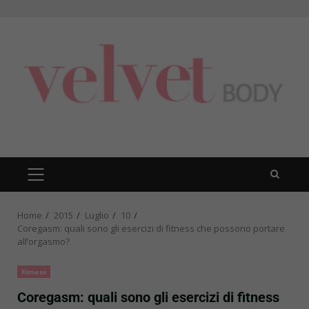
Skip
to
content
PRIMARY
MENU
Home
2015
Luglio
10
Coregasm: quali sono gli esercizi di fitness che possono portare
all’orgasmo?
Fitness
Coregasm: quali sono gli esercizi di fitness