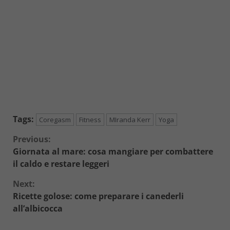
Tags:
Coregasm
Fitness
MIranda Kerr
Yoga
Continue
Previous:
Giornata al mare: cosa mangiare per combattere
Reading
il caldo e restare leggeri
Next:
Ricette golose: come preparare i canederli
all’albicocca