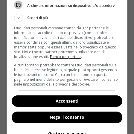
all’estasi?
Lo
spinning
, il
climbing
, la
pole dance
e
Archiviare informazioni su dispositivo e/o accedervi
anche la
corsa
, ovvero le
discipline nelle quali
vengono stimolate zone pelviche
in diversi modi,
Scopri di più
ma l’esperta assicura che il piacere durante lo sport
I tuoi dati personali verranno trattati da 327 partner e le
avviene soprattutto “
quando i muscoli sono molto
informazioni raccolte dal tuo dispositivo (come cookie,
sollecitati e stancati, anche se non bisogna mai arrivare
identificatori univoci e altri dati del dispositivo) potrebbero
essere condivise con questi ultimi, da loro visualizzate e
a massacrarsi
“. È consigliabile iniziare con una
memorizzate oppure essere usate nello specifico da questo
trentina di minuti di
cardio
per aiutare il sistema
sito. Noi e i nostri partner potremmo utilizzare dati di
localizzazione esatti.
Elenco dei partner
.
nervoso a svegliarsi, mentre il
sollevamento pesi
provoca una doppia reazione: aiuta a stancare i
Alcuni fornitori potrebbero trattare i tuoi dati personali sulla
base dell'interesse legittimo, al quale puoi opporti gestendo
muscoli e a renderli più elastici. A questo punto
le tue opzioni qui sotto. Cerca un link in fondo a questa
raggiungere un coregasm non è più una chimera,
pagina o nel menu del sito per gestire o revocare il consenso
nelle impostazioni della privacy e dei cookie.
anche se solo
il 10% delle donne lo ha provato
“sulla propria pelle”.
Acconsenti
Tra queste anche
la modella Miranda Kerr, che ha
rivelato di averlo conseguito più volte grazie allo
Nega il consenso
yoga
(
disciplina che ha anche il merito di aiutare i
problemi di coppia
). Pare un controsenso? Affatto,
Gestisci le opzioni