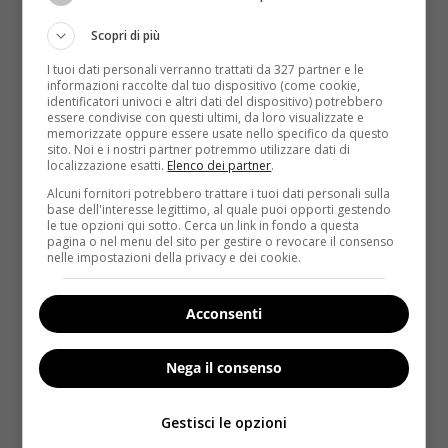
verde, utile in fase di dimagrimento
.
Se infatti le
calorie presenti in una tazzina di caffè con un
Scopri di più
cucchiaino di zucchero sarebbero più o meno 20,
I tuoi dati personali verranno trattati da 327 partner e le
una tazzina da circa 10cl di crema di caffè fredda
informazioni raccolte dal tuo dispositivo (come cookie,
arriva addirittura a 150
. Più o meno quanto un
identificatori univoci e altri dati del dispositivo) potrebbero
essere condivise con questi ultimi, da loro visualizzate e
pezzo di pizza, un etto e mezzo di bresaola, 100g di
memorizzate oppure essere usate nello specifico da questo
coniglio, 3 kiwi, 4 fette di melone. Insomma, chi
sito. Noi e i nostri partner potremmo utilizzare dati di
localizzazione esatti.
Elenco dei partner
.
segue una dieta ipocalorica dovrebbe rinunciare a
questo sfizio oppure ricorrervi solo una volta a
Alcuni fornitori potrebbero trattare i tuoi dati personali sulla
base dell'interesse legittimo, al quale puoi opporti gestendo
settimana, al posto dello snack pomeridiano.
le tue opzioni qui sotto. Cerca un link in fondo a questa
pagina o nel menu del sito per gestire o revocare il consenso
Chi decidesse di ignorare il suo potere calorico,
nelle impostazioni della privacy e dei cookie.
potrebbe anche pensare di provare a fare la crema
di caffè in casa.
Bastano 250 ml di infuso di caffè
Acconsenti
(una moka da 3 tazzine circa), 250 ml di panna
vegetale e 2 cucchiai di zucchero a velo
. Il caffè
Nega il consenso
deve essere messo in un contenitore e lasciato
completamente raffreddare. Una volta freddo, il caffè
Gestisci le opzioni
va zuccherato a piacimento e poi unito alla panna.