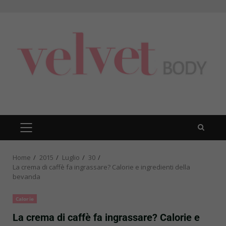
Skip
to
content
PRIMARY
MENU
Home
2015
Luglio
30
La crema di caffè fa ingrassare? Calorie e ingredienti della
bevanda
Calorie
La crema di caffè fa ingrassare? Calorie e