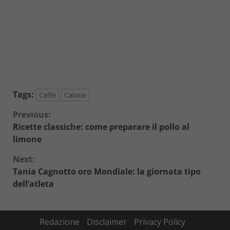
Tags:
Caffè
Calorie
Continue
Previous:
Ricette classiche: come preparare il pollo al
Reading
limone
Next:
Tania Cagnotto oro Mondiale: la giornata tipo
dell’atleta
Redazione
Disclaimer
Privacy Policy