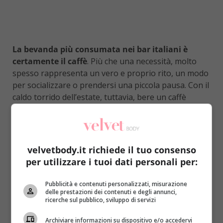
La bevanda più consumata nei bar italiani è
certamente il caffè
. Più che una necessità, molto
spesso rappresenta un vero e proprio rito, un modo
per socializzare o prendersi una piccola pausa. Con il
caldo torrido dell’estate, tuttavia, bere un caffè
bollente potrebbe risultare fastidioso. Ecco allora un
giusto compromesso: la
crema di caffè fredda.
Gustosa e rinfrescante
, rappresenta una scelta
golosa che in molti decidono di fare. Al gusto sembra
velvetbody.it richiede il tuo consenso
quasi un dessert, tanto da aver fatto scattare un
per utilizzare i tuoi dati personali per:
campanello d’allarme nei suoi estimatori:
la crema di
caffè farà ingrassare?
Pubblicità e contenuti personalizzati, misurazione
delle prestazioni dei contenuti e degli annunci,
Bisogna dire che la differenza tra caffè e crema di
ricerche sul pubblico, sviluppo di servizi
caffè è sostanziale
.
Per non parlare del caffè
Archiviare informazioni su dispositivo e/o accedervi