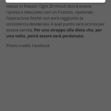
Tale composto deve essere montato per 6-7 minuti e
messo in freezer. Ogni 20 minuti dovrà essere
ripreso e mescolato con un frustino, ripetendo
l’operazione finché non avrà raggiunto la
consistenza desiderata. A quel punto sarà pronta per
essere servita.
Per uno strappo alla dieta che, per
una volta, potrà essere sarà perdonato.
Photo credits Facebook