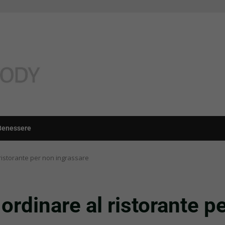
Benessere
 ristorante per non ingrassare
ordinare al ristorante p