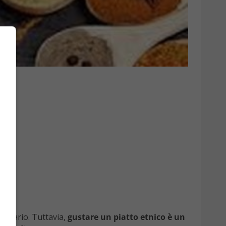
ontrario. Tuttavia,
gustare un piatto etnico è un