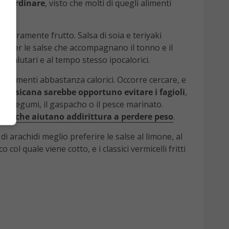
sa ordinare
, visto che molti di quegli alimenti
 interamente frutto. Salsa di soia e teriyaki
o per le salse che accompagnano il tonno e il
o salutari e al tempo stesso ipocalorici.
ti elementi abbastanza calorici. Occorre cercare, e
messicana sarebbe opportuno evitare i fagioli
,
pe ai legumi, il gaspacho o il pesce marinato.
rasso che aiutano addirittura a perdere peso
.
i arachidi meglio preferire le salse al limone, al
 col quale viene cotto, e i classici vermicelli fritti