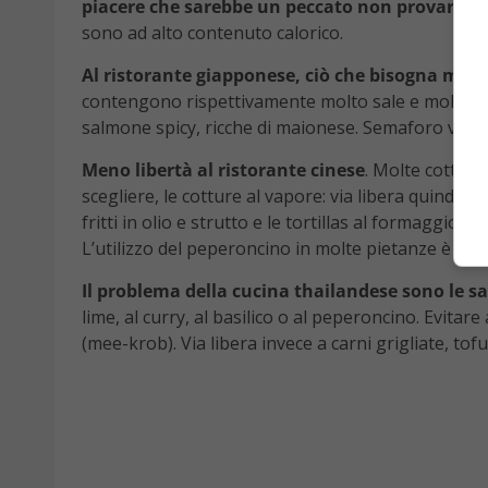
piacere che sarebbe un peccato non provare og
sono ad alto contenuto calorico.
Al ristorante giapponese, ciò che bisogna ma
contengono rispettivamente molto sale e molto zu
salmone spicy, ricche di maionese. Semaforo verde i
Meno libertà al ristorante cinese
. Molte cotture
scegliere, le cotture al vapore: via libera quindi 
fritti in olio e strutto e le tortillas al formaggio.
L’utilizzo del peperoncino in molte pietanze è da 
Il problema della cucina thailandese sono le sa
lime, al curry, al basilico o al peperoncino. Evitare 
(mee-krob). Via libera invece a carni grigliate, tof