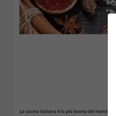
La cucina italiana è la più buona del mondo
e 