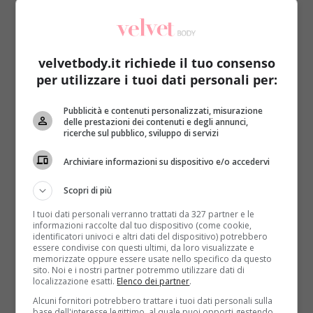
LEGGI ANCHE:
LA RISATA DELLA CONCORRENTE
OLIMPIA CONQUISTA BONOLIS
“
Le maternità, straordinarie, lo sono tutte. Perché
velvetbody.it richiede il tuo consenso
diventare mamma è un’esperienza unica alla quale
per utilizzare i tuoi dati personali per:
spesso non si è neanche preparate
. Nel mio caso una
delle mie tre lo è stata ancora di più. La nostra prima
Pubblicità e contenuti personalizzati, misurazione
delle prestazioni dei contenuti e degli annunci,
bambina Silvia è nata con una cardiopatia e la mia
ricerche sul pubblico, sviluppo di servizi
storia da mamma è iniziata un po’ in salita. Io tendo a
essere molto schietta, nel senso che
non è augurabile
Archiviare informazioni su dispositivo e/o accedervi
una disabilità ma allo stesso tempo credo che la forza
Scopri di più
che questi bambini hanno sia una risorsa enorme
.
Bisogna avere tanta forza, una famiglia grande alle
I tuoi dati personali verranno trattati da 327 partner e le
informazioni raccolte dal tuo dispositivo (come cookie,
spalle, a volte sacrificare anche gli altri fratelli perché le
identificatori univoci e altri dati del dispositivo) potrebbero
cose sono un po’ più complicate.
La felicità del bambino
essere condivise con questi ultimi, da loro visualizzate e
memorizzate oppure essere usate nello specifico da questo
è la priorità di ogni mamma
e questi bambini emanano
sito. Noi e i nostri partner potremmo utilizzare dati di
tantissima gioia, serenità, ci danno forza.
È un percorso
localizzazione esatti.
Elenco dei partner
.
che non avrei scelto ma se mi dicessero adesso di
Alcuni fornitori potrebbero trattare i tuoi dati personali sulla
base dell'interesse legittimo, al quale puoi opporti gestendo