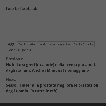
Foto by Facebook
Tags:
Cardiopatia
cardiopatia congenita
Paolo Bonolis
Sonia Bruganelli
Continue
Previous:
Nutella: segreti (e calorie) della crema più amata
Reading
dagli italiani. Anche i Minions la omaggiano
Next:
Sesso, il laser alla prostata migliora le prestazioni
degli uomini (a tutte le età)