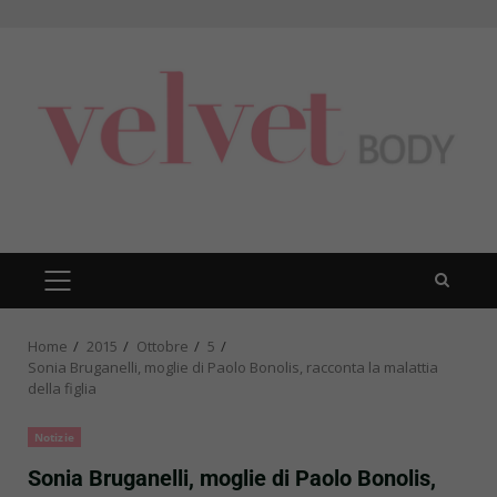
Skip
to
content
PRIMARY
MENU
Home
2015
Ottobre
5
Sonia Bruganelli, moglie di Paolo Bonolis, racconta la malattia
della figlia
Notizie
Sonia Bruganelli, moglie di Paolo Bonolis,