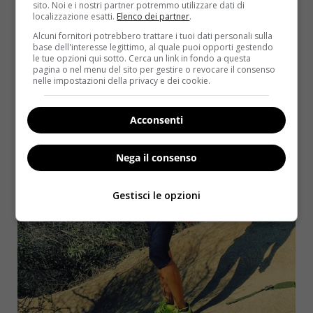
sito. Noi e i nostri partner potremmo utilizzare dati di
energizzante, da consumare dopo un’infusione di 7-
localizzazione esatti.
Elenco dei partner
.
14 minuti.
Un piccolo segreto di bellezza svelato in
Alcuni fornitori potrebbero trattare i tuoi dati personali sulla
precedenza dalla Canalis…
base dell'interesse legittimo, al quale puoi opporti gestendo
le tue opzioni qui sotto. Cerca un link in fondo a questa
pagina o nel menu del sito per gestire o revocare il consenso
nelle impostazioni della privacy e dei cookie.
Acconsenti
Nega il consenso
Gestisci le opzioni