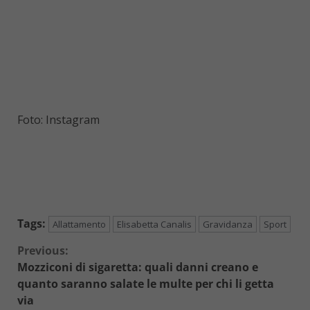
Foto: Instagram
Tags:
Allattamento
Elisabetta Canalis
Gravidanza
Sport
Continue
Previous:
Mozziconi di sigaretta: quali danni creano e
Reading
quanto saranno salate le multe per chi li getta
via