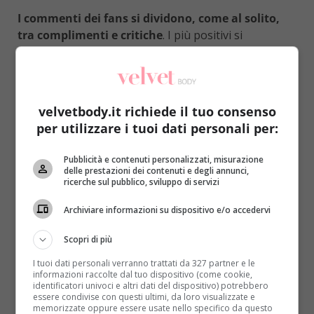
I commenti dei fans si dividono, come al solito,
tra complimenti e critiche
. I più positivi si
congratulano per la sua bimba, per il suo fisico già
esile e per il buonumore con cui sta affrontando il
post partum:
“Guardando la foto penso solo:
beata, è
riuscita a scrollarsi di dosso quell’apatia che mi era
velvetbody.it richiede il tuo consenso
presa non appena ero rientrata a casa!
“,
“Auguri per la
per utilizzare i tuoi dati personali per:
tua splendida bimba”
,
“E mamma mia! Una passeggiata
può anche farsela! […] Quante sciocche polemiche”
.
Pubblicità e contenuti personalizzati, misurazione
Alcuni le avevano infatti rimproverato di non
delle prestazioni dei contenuti e degli annunci,
ricerche sul pubblico, sviluppo di servizi
pensare all’allattamento e di aver già lasciato la figlia
da sola:
“Ma pensa a fare la mamma e stare ogni istante
Archiviare informazioni su dispositivo e/o accedervi
con tua figlia, ritorni ugualmente in forma”
,
“Non fare
troppo sport che manda via il latte! Piuttosto ALLATTA!!!”
.
Scopri di più
C’è infine chi le chiede cosa sia la ‘matefite’
I tuoi dati personali verranno trattati da 327 partner e le
(integratore commercializzato con il nome di
informazioni raccolte dal tuo dispositivo (come cookie,
identificatori univoci e altri dati del dispositivo) potrebbero
MateFit) e se funziona: questa bevanda è a base di
essere condivise con questi ultimi, da loro visualizzate e
the, composta da sostanze naturali, altamente
memorizzate oppure essere usate nello specifico da questo