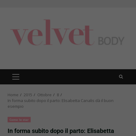
Skip
to
content
PRIMARY
MENU
Home
2015
Ottobre
8
In forma subito dopo il parto: Elisabetta Canalis dà il buon
esempio
Come le star
In forma subito dopo il parto: Elisabetta