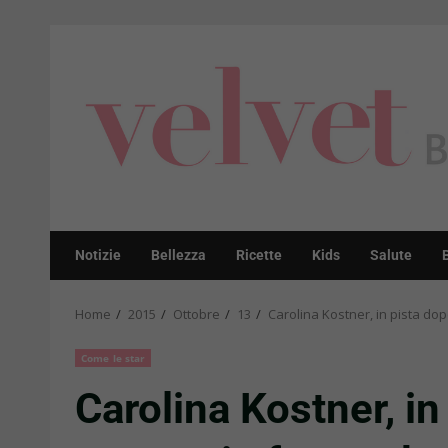
Skip
to
content
Notizie
Bellezza
Ricette
Kids
Salute
Home
2015
Ottobre
13
Carolina Kostner, in pista dop
Come le star
Carolina Kostner, in