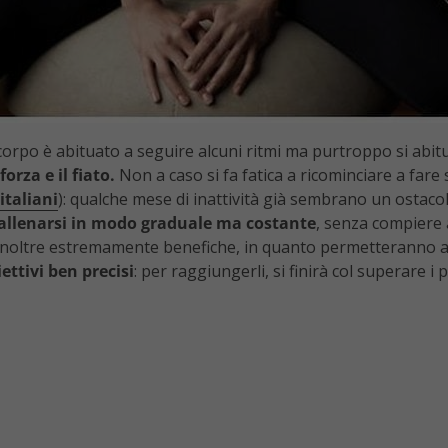
l corpo è abituato a seguire alcuni ritmi ma purtroppo si abitu
orza e il fiato.
Non a caso si fa fatica a ricominciare a fare 
italiani
): qualche mese di inattività già sembrano un ostacolo
allenarsi in modo graduale ma costante
, senza compiere 
oltre estremamente benefiche, in quanto permetteranno al fi
iettivi ben precisi
: per raggiungerli, si finirà col superare i p