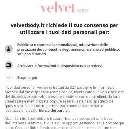
er
mette fine alla vicenda Schwazer: la squalifica che le è sta
n questa data la pattinatrice olimpica potrà ricominciare ad
esi, e per la campionessa la strada verso la perfetta form
velvetbody.it richiede il tuo consenso per
 motivazione per affrontare al meglio la seconda parte della s
utilizzare i tuoi dati personali per:
 anni fa. Senza le esperienze degli ultimi anni non sarei qui ogg
Pubblicità e contenuti personalizzati, misurazione delle
to pensando di proporre programmi nuovi. Vorrei mettere a frutto 
prestazioni dei contenuti e degli annunci, ricerche sul pubblico,
sviluppo di servizi
zione, creatività”
, ha dichiarato in un’intervista rilasciata a
Re
fisica e psicologica
.
Archiviare informazioni su dispositivo e/o accedervi
Scopri di più
I tuoi dati personali verranno trattati da 327 partner e le informazioni
raccolte dal tuo dispositivo (come cookie, identificatori univoci e altri dati
del dispositivo) potrebbero essere condivise con questi ultimi, da loro
visualizzate e memorizzate oppure essere usate nello specifico da
questo sito. Noi e i nostri partner potremmo utilizzare dati di
localizzazione esatti.
Elenco dei partner
.
Alcuni fornitori potrebbero trattare i tuoi dati personali sulla base
dell'interesse legittimo, al quale puoi opporti gestendo le tue opzioni qui
sotto. Cerca un link in fondo a questa pagina o nel menu del sito per