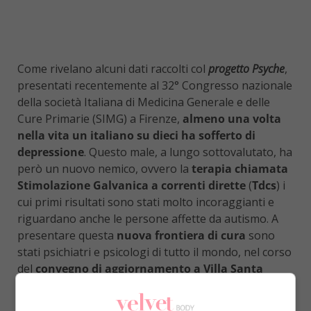
Come rivelano alcuni dati raccolti col
progetto Psyche
,
presentati recentemente al 32° Congresso nazionale
della società Italiana di Medicina Generale e delle
Cure Primarie (SIMG) a Firenze,
almeno una volta
nella vita un italiano su dieci ha sofferto di
depressione
. Questo male, a lungo sottovalutato, ha
però un nuovo nemico, ovvero la
terapia chiamata
Stimolazione Galvanica a correnti dirette
(
Tdcs
) i
cui primi risultati sono stati molto incoraggianti e
riguardano anche le persone affette da autismo. A
presentare questa
nuova frontiera di cura
sono
stati psichiatri e psicologi di tutto il mondo, nel corso
del
convegno di aggiornamento a Villa Santa
Chiara
di Quinto di Valpantena (in provincia di
Verona).