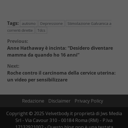
Tags:
autismo
Depressione
Stimolazione Galvanica a
correnti dirette
Tdcs
Continue
Previous:
Anne Hathaway è incinta: “Desidero diventare
Reading
mamma da quando ho 16 anni”
Next:
Roche contro il carcinoma della cervice uterina:
un video per sensibilizzare
Redazione
Disclaimer
Privacy Policy
Copyright © 2025 Velvetbody.it proprietà di Jws Media
Srl - Via Cavour 310 - 00184 Roma (RM) - P.Iva
17132921002 - Questo blog non è una testata