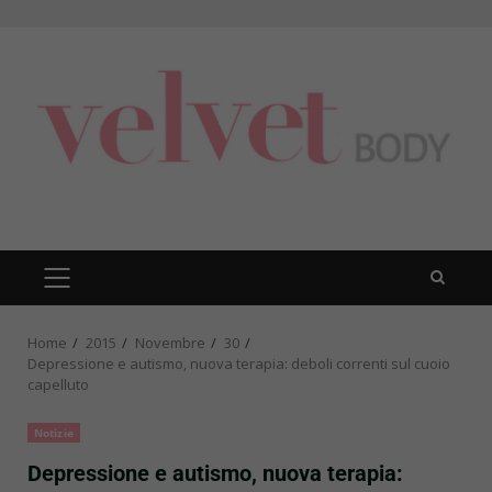
Skip
to
content
PRIMARY
MENU
Home
2015
Novembre
30
Depressione e autismo, nuova terapia: deboli correnti sul cuoio
capelluto
Notizie
Depressione e autismo, nuova terapia: