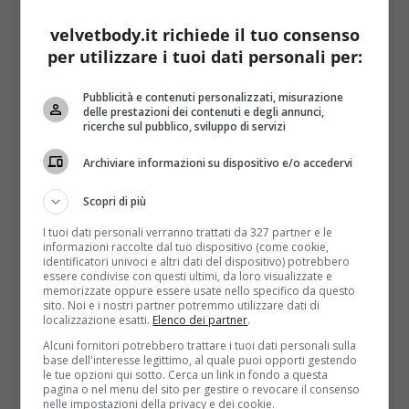
LEGGI ANCHE:
LA TERAPIA DELLA LUCE CONTRO
velvetbody.it richiede il tuo consenso
LA DEPRESSIONE
per utilizzare i tuoi dati personali per:
La terapia consiste nell’
applicazione di deboli
Pubblicità e contenuti personalizzati, misurazione
correnti sul cuoio capelluto
. La Tdcs non è però
delle prestazioni dei contenuti e degli annunci,
una vera e propria scossa,
la corrente è più bassa
ricerche sul pubblico, sviluppo di servizi
di quella utilizzata per una normale
Archiviare informazioni su dispositivo e/o accedervi
elettrostimolazione nei centri di fisioterapia, e
durante il trattamento i pazienti sono coscienti e
Scopri di più
vigili
, per cui possono leggere, telefonare e fare
I tuoi dati personali verranno trattati da 327 partner e le
movimento. Nessun allarmismo quindi:
non ci sono
informazioni raccolte dal tuo dispositivo (come cookie,
controindicazioni
di sorta per i cardiopatici e per
identificatori univoci e altri dati del dispositivo) potrebbero
essere condivise con questi ultimi, da loro visualizzate e
altre patologie. Il
dottor Marco Bortolomasi
,
memorizzate oppure essere usate nello specifico da questo
primario della clinica psichiatrica Villa Santa Chiara,
sito. Noi e i nostri partner potremmo utilizzare dati di
localizzazione esatti.
Elenco dei partner
.
ha sottolineato l’efficacia della terapia: “
Sono stati
trattati con Tdcs 500 pazienti con problemi di
Alcuni fornitori potrebbero trattare i tuoi dati personali sulla
base dell'interesse legittimo, al quale puoi opporti gestendo
depressione grave. Età media 50 anni e prevalentemente
le tue opzioni qui sotto. Cerca un link in fondo a questa
donne.
Siamo riusciti a togliere soprattutto l’ansia con
pagina o nel menu del sito per gestire o revocare il consenso
nelle impostazioni della privacy e dei cookie.