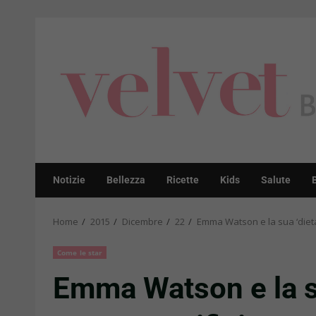
Skip
to
content
Notizie
Bellezza
Ricette
Kids
Salute
Home
2015
Dicembre
22
Emma Watson e la sua ‘dieta 
Come le star
Emma Watson e la su