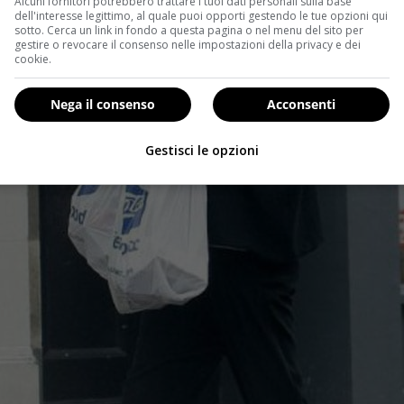
Alcuni fornitori potrebbero trattare i tuoi dati personali sulla base
dell'interesse legittimo, al quale puoi opporti gestendo le tue opzioni qui
sotto. Cerca un link in fondo a questa pagina o nel menu del sito per
gestire o revocare il consenso nelle impostazioni della privacy e dei
cookie.
Nega il consenso
Acconsenti
Gestisci le opzioni