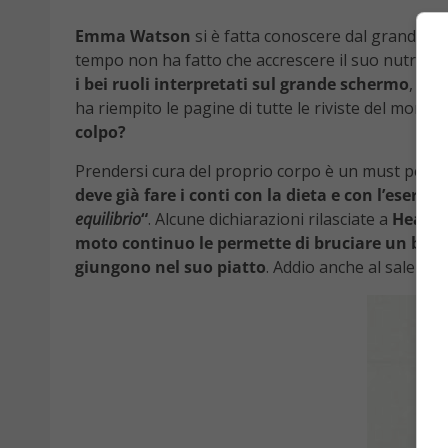
Emma Watson
si è fatta conoscere dal grande pu
tempo non ha fatto che accrescere il suo nutrito 
i bei ruoli interpretati sul grande schermo
, men
ha riempito le pagine di tutte le riviste del mondo
colpo?
Prendersi cura del proprio corpo è un must per ogn
deve già fare i conti con la dieta e con l’eserciz
equilibrio
“
. Alcune dichiarazioni rilasciate a
Health
moto continuo le permette di bruciare un bel po
giungono nel suo piatto
. Addio anche al sale sup