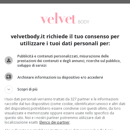
bblico quado era solo una bambina (ai tempi del primo Harry 
gruppo di fan. Alle donne piace
per il suo carattere deciso (
tre gli uomini hanno cominciato ad apprezzare la sua bellezza
 e la sua forma fisica è sempre impeccabile.
Ma come fa l’in
velvetbody.it richiede il tuo consenso per
utilizzare i tuoi dati personali per:
i star dello spettacolo, figurarsi per una vera diva di Holl
io fisico costante
. Il suo mantra, a quanto affermato qualch
Pubblicità e contenuti personalizzati, misurazione delle
prestazioni dei contenuti e degli annunci, ricerche sul pubblico,
yCeleb
forniscono qualche dettaglio in più su questo argo
sviluppo di servizi
’ di calorie
. Giunta a tavola, l’equilibrio la fa davvero da pa
erfluo e al cibo spazzatura.
Archiviare informazioni su dispositivo e/o accedervi
Scopri di più
I tuoi dati personali verranno trattati da 327 partner e le informazioni
raccolte dal tuo dispositivo (come cookie, identificatori univoci e altri dati
del dispositivo) potrebbero essere condivise con questi ultimi, da loro
visualizzate e memorizzate oppure essere usate nello specifico da
questo sito. Noi e i nostri partner potremmo utilizzare dati di
localizzazione esatti.
Elenco dei partner
.