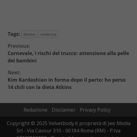
Tags:
donne
violenza
Continue
Previous:
Carnevale, i rischi del trucco: attenzione alla pelle
Reading
dei bambini
Next:
Kim Kardashian in forma dopo il parto: ho perso
14 chili con la dieta Atkins
Redazione
Disclaimer
Privacy Policy
Copyright © 2025 Velvetbody.it proprietà di Jws Media
Srl - Via Cavour 310 - 00184 Roma (RM) - P.Iva