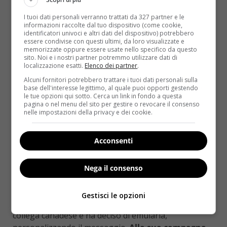
giunto il momento di acquistare una pistola
.
I tuoi dati personali verranno trattati da 327 partner e le
L’affermazione ha infastidito moltissimo la
informazioni raccolte dal tuo dispositivo (come cookie,
identificatori univoci e altri dati del dispositivo) potrebbero
fotografa
, la quale si è resa conto che questa
essere condivise con questi ultimi, da loro visualizzate e
preoccupazione derivava esclusivamente dal sesso
memorizzate oppure essere usate nello specifico da questo
sito. Noi e i nostri partner potremmo utilizzare dati di
della piccola che portava in grembo e l’ha spinta ad
localizzazione esatti.
Elenco dei partner
.
attivarsi per fare qualcosa di ‘forte’.
Molte donne
Alcuni fornitori potrebbero trattare i tuoi dati personali sulla
hanno raccolto il suo appello e hanno deciso di
base dell'interesse legittimo, al quale puoi opporti gestendo
le tue opzioni qui sotto. Cerca un link in fondo a questa
posare per lei in intimo, con il corpo pieno di
pagina o nel menu del sito per gestire o revocare il consenso
scritte e dal notevole impatto visivo
:
“Nessuno lo
nelle impostazioni della privacy e dei cookie.
merita”,
“Non voglio che mia figlia nasca in una società
che accetta la violenza sessuale”
(Rory stessa ha
Acconsenti
posato per esprimere questo concetto),
“Il
matrimonio non è un consenso”, “Tu non hai alcun
Nega il consenso
diritto su di me”, “Rispetta e proteggi”,
“No significa no”
,
“Il silenzio nasconde la violenza”
e così via.
Gestisci le opzioni
Rory aveva visto alcune foto simili scattate da una
collega canadese e ha deciso di emularla,