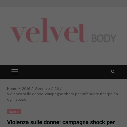
Skip
to
content
PRIMARY
MENU
Home
2016
Gennaio
26
Violenza sulle donne: campagna shock per difendere il corpo da
ogni abuso
Notizie
Violenza sulle donne: campagna shock per