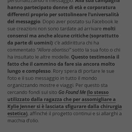
personalizzando il messaggio.
Alla sua campagna
hanno partecipato donne di età e corporatura
differenti proprio per sottolineare l’universalità
del messaggio
. Dopo aver postato su Facebook le
sue creazioni non sono tardate ad arrivare
molti
consensi ma anche alcune critiche (soprattutto
da parte di uomini)
: c’è addirittura chi ha
commentato
“Allora abortisci”
sotto la sua foto o chi
ha insultato le altre modelle.
Questo testimonia il
fatto che il cammino da fare sia ancora molto
lungo e complesso
. Rory spera di portare le sue
foto e il suo messaggio in tutto il mondo
organizzando mostre e viaggi. Per questo sta
cercando fondi sul sito
Go Found Me
(lo stesso
utilizzato dalla ragazza che per assomigliare a
Kylie Jenner si è lasciata sfigurare dalla chirurgia
estetica)
, affinché il progetto continui e si allarghi a
macchia d’olio.