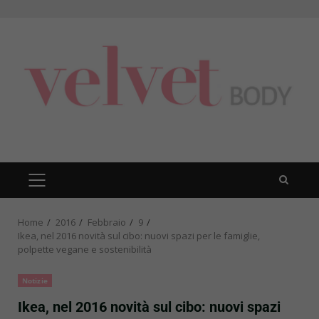
Skip
to
content
PRIMARY
MENU
Home
2016
Febbraio
9
Ikea, nel 2016 novità sul cibo: nuovi spazi per le famiglie,
polpette vegane e sostenibilità
Notizie
Ikea, nel 2016 novità sul cibo: nuovi spazi