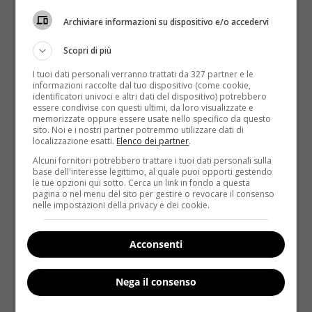
Nel 2016 tutto questo verrà cambiato.
L’azienda ha
Archiviare informazioni su dispositivo e/o accedervi
infatti deciso di puntare sul cibo, arricchendo
Scopri di più
notevolmente la propria proposta e modificando
(in meglio) la propria idea di ‘ristorazione’
. Prima di
I tuoi dati personali verranno trattati da 327 partner e le
tutto alcuni designer si sono occupati
informazioni raccolte dal tuo dispositivo (come cookie,
identificatori univoci e altri dati del dispositivo) potrebbero
dell’arredamento.
Al tradizionale open space
essere condivise con questi ultimi, da loro visualizzate e
subentreranno tre diverse possibilità: lo spazio
memorizzate oppure essere usate nello specifico da questo
sito. Noi e i nostri partner potremmo utilizzare dati di
per gli spuntini veloci
, con sedie e sgabelli alti per
localizzazione esatti.
Elenco dei partner
.
una pausa frugale;
una sala per le famiglie;
Alcuni fornitori potrebbero trattare i tuoi dati personali sulla
un’area più informale per chiacchierare con i
base dell'interesse legittimo, al quale puoi opporti gestendo
le tue opzioni qui sotto. Cerca un link in fondo a questa
propri amici
mentre si sorseggia un caffè.
pagina o nel menu del sito per gestire o revocare il consenso
nelle impostazioni della privacy e dei cookie.
Anche il menù subirà una piccola rivoluzione: il
nuovo motto sarà infatti trasparenza e
Acconsenti
diversificazione della proposta
. Ormai archiviata la
polemica sulle polpette (al loro interno era stata
trovata carne di cavallo), in Italia sono arrivate quelle
Nega il consenso
vegane già da qualche mese.
Per il pollo e il pesce,