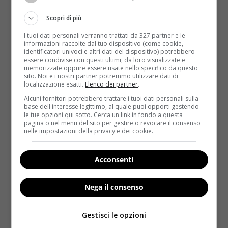
Uno studio condotto da
Polli Cooking Lab
, ovvero
l’Osservatorio sulle tendenze alimentari
Scopri di più
dell’omonima azienda toscana, ha chiesto il parere di
I tuoi dati personali verranno trattati da 327 partner e le
130 addetti del settore.
Gli esperti di gastronomia e
informazioni raccolte dal tuo dispositivo (come cookie,
gusto hanno mixato il proprio sapere
e 3 alimenti
identificatori univoci e altri dati del dispositivo) potrebbero
essere condivise con questi ultimi, da loro visualizzate e
si sono particolarmente distinti in questa particolare
memorizzate oppure essere usate nello specifico da questo
classifica: si tratta dei
carciofi (votati nel 54 per
sito. Noi e i nostri partner potremmo utilizzare dati di
localizzazione esatti.
Elenco dei partner
.
cento dei casi), dei capperi (51 per cento) e dei
cetrioli (44 per cento)
. Alimenti gustosi e dal costo
Alcuni fornitori potrebbero trattare i tuoi dati personali sulla
base dell'interesse legittimo, al quale puoi opporti gestendo
contenuto, in barba a galateo e buone maniere. Tra i
le tue opzioni qui sotto. Cerca un link in fondo a questa
grandi classici, tuttavia, alcuni alimenti hanno retto il
pagina o nel menu del sito per gestire o revocare il consenso
nelle impostazioni della privacy e dei cookie.
passo:
cioccolata, fragole e frutti di mare restano
infatti delle scelte più che valide
.
Acconsenti
Anche la location ha il suo peso
: se si resta a casa,
ci sono luoghi che favoriscono l’amore più di altri.
Nega il consenso
Mangiare sul divano o a letto, a quanto pare, può
essere particolare intrigante e seducente
. In ogni
Gestisci le opzioni
caso, è necessario rimanere leggeri: lo stomaco