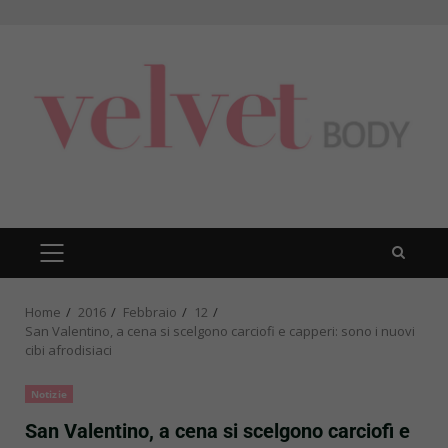
Skip
to
content
PRIMARY
MENU
Home
2016
Febbraio
12
San Valentino, a cena si scelgono carciofi e capperi: sono i nuovi
cibi afrodisiaci
Notizie
San Valentino, a cena si scelgono carciofi e