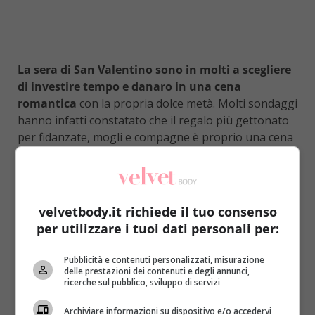
La sera di San Valentino sono in molti a scegliere
di investire tempo e danaro in una cena
romantica
con la propria dolce metà. Molti sondaggi
hanno infatti constatato che il regalo più gettonato
per fidanzate, mogli e compagne è proprio una cena
fuori,
magari in un ristorante al di sopra dei
propri standard e con un menù creato ad hoc per
l’occasione
: ambiente chic, luci soffuse e
cibo
possibilmente afrodisiaco
. Alcuni alimenti, si sa, si
velvetbody.it richiede il tuo consenso
prestano più di altri ad accendere la passione e a
per utilizzare i tuoi dati personali per:
favorire il ‘dopo cena’. Se ostriche, champagne e
gamberi rappresentano i grandi classici
Pubblicità e contenuti personalizzati, misurazione
dell’argomento,
ci sono delle inaspettate new
delle prestazioni dei contenuti e degli annunci,
ricerche sul pubblico, sviluppo di servizi
entry da tenere in considerazione
.
Archiviare informazioni su dispositivo e/o accedervi