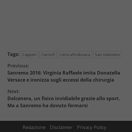
Tags:
Capperi
Carciofi
Cena afrodisiaca
San Valentino
Continue
Previous:
Sanremo 2016: Virginia Raffaele imita Donatella
Reading
Versace e ironizza sugli eccessi della chirurgia
Next:
Dolcenera, un fisico invidiabile grazie allo sport.
Ma a Sanremo ha dovuto fermarsi
Redazione
Disclaimer
Privacy Policy