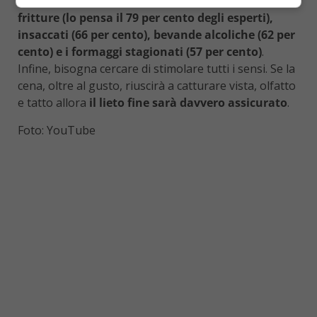
pieno favorisce sonnolenza e cefalee.
Da evitare poi
fritture (lo pensa il 79 per cento degli esperti),
insaccati (66 per cento), bevande alcoliche (62 per
cento) e i formaggi stagionati (57 per cento)
.
Infine, bisogna cercare di stimolare tutti i sensi. Se la
cena, oltre al gusto, riuscirà a catturare vista, olfatto
e tatto allora
il lieto fine sarà davvero assicurato
.
Foto: YouTube