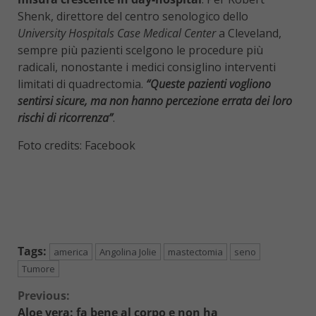
Shenk, direttore del centro senologico dello
University Hospitals Case Medical Center
a Cleveland,
sempre più pazienti scelgono le procedure più
radicali, nonostante i medici consiglino interventi
limitati di quadrectomia.
“Queste pazienti vogliono
sentirsi sicure, ma non hanno percezione errata dei loro
rischi di ricorrenza”
.
Foto credits: Facebook
Tags:
america
Angolina Jolie
mastectomia
seno
Tumore
Continue
Previous:
Aloe vera: fa bene al corpo e non ha