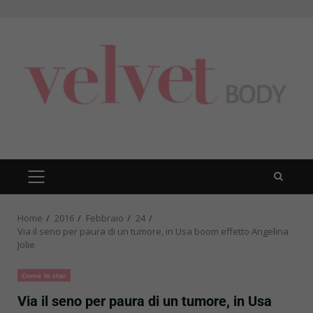
Skip
to
content
PRIMARY
MENU
Home
2016
Febbraio
24
Via il seno per paura di un tumore, in Usa boom effetto Angelina
Jolie
Come le star
Via il seno per paura di un tumore, in Usa