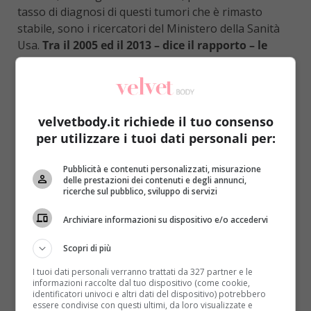
tasso di diagnosi di questi tumori che è rimasto
stabile, sono i ricercatori del Ministero della Sanità
Usa.
Tra il 2005 ed il 2013 – dice il rapporto – le
donne che hanno avuto mastectomie singole o
doppie è salito del 36 per cento
, quello delle
mastectomie doppie è piu’ che triplicato. La scelta
delle doppie mastectomie tra donne che non hanno
velvetbody.it richiede il tuo consenso
avuto una diagnosi di tumore, ma
vogliono
per utilizzare i tuoi dati personali per:
prevenirlo per tendenze genetiche, proprio come
ha fatto l’attrice Angelina Jolie
(per il suo gene del
Pubblicità e contenuti personalizzati, misurazione
cancro, tuttavia, è stata ipotizzata una nuova
delle prestazioni dei contenuti e degli annunci,
ricerche sul pubblico, sviluppo di servizi
cura)
, è più che raddoppiata nello stesso periodo:
passando da due donne ogni 100.000 nel 2005, a 4
Archiviare informazioni su dispositivo e/o accedervi
nel 2013.
Sono dati considerati clamorosi per non
parlare degli interventi ritenuti estremi, che
Scopri di più
sfigurano le donne, nonostante il tasso di
I tuoi dati personali verranno trattati da 327 partner e le
diagnosi di questo genere di tumori sia rimasto
informazioni raccolte dal tuo dispositivo (come cookie,
stabile.
identificatori univoci e altri dati del dispositivo) potrebbero
essere condivise con questi ultimi, da loro visualizzate e