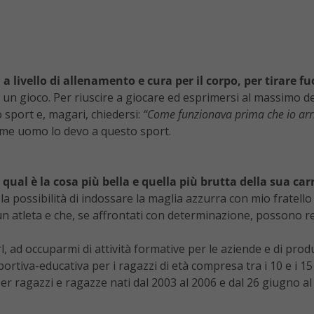
 a livello di allenamento e cura per il corpo, per tirare fuo
 un gioco. Per riuscire a giocare ed esprimersi al massimo d
 sport e, magari, chiedersi:
“Come funzionava prima che io arri
come uomo lo devo a questo sport.
 qual è la cosa più bella e quella più brutta della sua car
a possibilità di indossare la maglia azzurra con mio fratello 
n atleta e che, se affrontati con determinazione, possono re
d occuparmi di attività formative per le aziende e di produzi
ortiva-educativa per i ragazzi di età compresa tra i 10 e i 15
r ragazzi e ragazze nati dal 2003 al 2006 e dal 26 giugno al 2