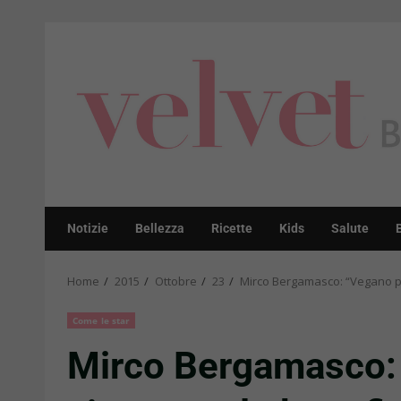
Skip
to
content
Notizie
Bellezza
Ricette
Kids
Salute
Home
2015
Ottobre
23
Mirco Bergamasco: “Vegano pe
Come le star
Mirco Bergamasco: 