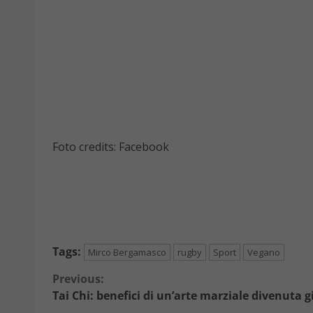
Foto credits: Facebook
Tags:
Mirco Bergamasco
rugby
Sport
Vegano
Continue
Previous:
Tai Chi: benefici di un’arte marziale divenuta g
Reading