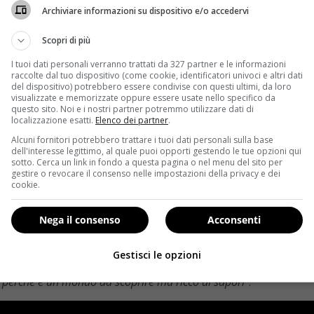
Archiviare informazioni su dispositivo e/o accedervi
azione adeguata, eppure fa capolino un numero crescente di a
Scopri di più
ena Williams
, ma soprattutto dell’ex campione della nazion
ibi che non siano di origine vegetale (
un confronto tra la
I tuoi dati personali verranno trattati da 327 partner e le informazioni
 su questo aspetto della sua vita, Bergamaschi ha rilasciato u
raccolte dal tuo dispositivo (come cookie, identificatori univoci e altri dati
del dispositivo) potrebbero essere condivise con questi ultimi, da loro
 ha riscontrato
.
visualizzate e memorizzate oppure essere usate nello specifico da
questo sito. Noi e i nostri partner potremmo utilizzare dati di
una scelta sicuramente etica, per rispetto degli animali e dell’a
localizzazione esatti.
Elenco dei partner
.
deguatezza del vegan esimo per i ritmi e gli sforzi che deve 
Alcuni fornitori potrebbero trattare i tuoi dati personali sulla base
dell'interesse legittimo, al quale puoi opporti gestendo le tue opzioni qui
 benefici”
. Dormire meglio, livelli di attenzione più alti e recu
sotto. Cerca un link in fondo a questa pagina o nel menu del sito per
ampione non esita a consigliare la stessa scelta a tutti c
gestire o revocare il consenso nelle impostazioni della privacy e dei
cookie.
bia esposto a qualche derisione da parte di alcuni colleghi 
Nega il consenso
Acconsenti
Lega Anti Vivisezione) volta ad abbattere qualche pregiudizi
onvinzione è ammirevole, visto che mostra alcun segno di rip
Gestisci le opzioni
 mi sfiora nemmeno l’idea di tornare indietro”
.
Quanto al gusto,
, perché è un mondo da scoprire ma ricco di sapori”
.