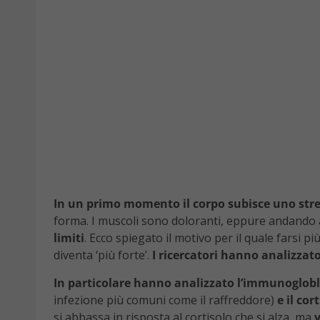
In un primo momento il corpo subisce uno str
forma. I muscoli sono doloranti, eppure andando
limiti
. Ecco spiegato il motivo per il quale farsi p
diventa ‘più forte’.
I ricercatori hanno analizzato 
In particolare hanno analizzato l’immunoglobl
infezione più comuni come il raffreddore)
e il cor
si abbassa in risposta al cortisolo che si alza, ma
v