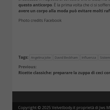
questo anticorpo
. È la prima volta che ci si soff
avere un corpo alla moda può evitare molti raf
Photo credits Facebook
Tags:
Angelina Jolie
David Beckham
Influenza
Sistem
Continue
Previous:
Ricette classiche: preparare la zuppa di ceci co
Reading
Copyright © 2025 Velvetbody.it proprietà di Jws M