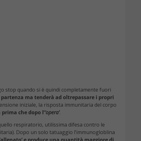
ngo stop quando si è quindi completamente fuori
i partenza ma tenderà ad oltrepassare i propri
tensione iniziale, la risposta immunitaria del corpo
a prima che dopo l’
‘opera’
.
ello respiratorio, utilissima difesa contro le
itaria). Dopo un solo tatuaggio l’immunogloblina
 ‘allenato’ e produce una quantità maggiore di