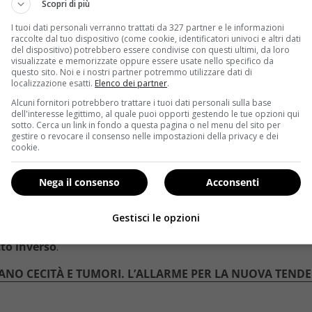
Scopri di più
ova del tempo: sempre più persone sono solite farsene almeno u
I tuoi dati personali verranno trattati da 327 partner e le informazioni
raccolte dal tuo dispositivo (come cookie, identificatori univoci e altri dati
uno invece lo rafforzano.
del dispositivo) potrebbero essere condivise con questi ultimi, da loro
visualizzate e memorizzate oppure essere usate nello specifico da
a una molla interna che spinge a farne subito un altro e
questo sito. Noi e i nostri partner potremmo utilizzare dati di
localizzazione esatti.
Elenco dei partner
.
 di rendere onore ad un altro disegno e poi a un altro ancor
id Beckham e ad Angelina Jolie, vere icone di stile e di 
Alcuni fornitori potrebbero trattare i tuoi dati personali sulla base
dell'interesse legittimo, al quale puoi opporti gestendo le tue opzioni qui
ie di tatuarsi: il nome dei propri figli, una frase che rappre
sotto. Cerca un link in fondo a questa pagina o nel menu del sito per
e quando si tratta di tatuaggi e poco importa se quelli te
gestire o revocare il consenso nelle impostazioni della privacy e dei
cookie.
ha cominciato a porsi la domanda successiva:
un tatuaggio,
Nega il consenso
Acconsenti
recare danni al corpo umano?
La risposta emersa dai più r
ano ‘ni’.
La bizzarria sta infatti nella differenza della r
Gestisci le opzioni
 il sistema immunitario ed esporre così al rischio di infezio
tto inverso
.
HIANO CECITÀ E TUMORI. L’ALLARME PER LA NUOVA TEND