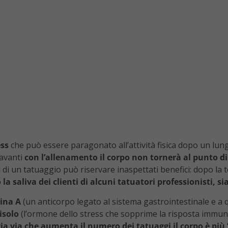
ess
che può essere paragonato all’attività fisica dopo un lu
 avanti
con l’allenamento il corpo non tornerà al punto d
iù di un tatuaggio può riservare inaspettati benefici: dopo la 
la saliva dei clienti di alcuni tatuatori professionisti, si
ina A
(un anticorpo legato al sistema gastrointestinale e a qu
tisolo
(l’ormone dello stress che sopprime la risposta immun
ia via che aumenta il numero dei tatuaggi il corpo è più