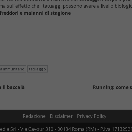
erma sull’effetto che i tatuaggi possono avere a livello biolog
freddori e malanni di stagione
.
a Immunitario
tatuaggio
n il baccalà
Running: come sc
Redazione
Disclaimer
Privacy Policy
edia Srl - Via Cavour 310 - 00184 Roma (RM) - P.Iva 17132921