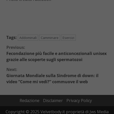
Tags:
Addominali
Camminare
Esercizi
Continue
Previous:
Fecondazione più facile e anticoncezionali unisex
Reading
grazie alle scoperte sugli spermatozoi
Next:
Giornata Mondiale sulla Sindrome di down: il
video “Come mi vedi?” commuove il web
Redazione
Disclaimer
Privacy Policy
Copyright © 2025 Velvetbody.it proprietà di Jws Media