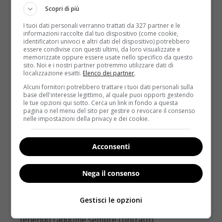
Scopri di più
I tuoi dati personali verranno trattati da 327 partner e le
informazioni raccolte dal tuo dispositivo (come cookie,
identificatori univoci e altri dati del dispositivo) potrebbero
essere condivise con questi ultimi, da loro visualizzate e
memorizzate oppure essere usate nello specifico da questo
sito. Noi e i nostri partner potremmo utilizzare dati di
localizzazione esatti.
Elenco dei partner
.
Alcuni fornitori potrebbero trattare i tuoi dati personali sulla
Oscillare le braccia a ritmo sostenuto
: questo
base dell'interesse legittimo, al quale puoi opporti gestendo
le tue opzioni qui sotto. Cerca un link in fondo a questa
gesto permette di camminare più velocemente,
pagina o nel menu del sito per gestire o revocare il consenso
spingere il corpo in avanti e lavorare sul
nelle impostazioni della privacy e dei cookie.
girovita
. Si riesce ad attivare lo psoas (detto ‘il
muscolo dell’anima’) e ad agire direttamente
Acconsenti
sull’adipe.
Mimare dei pugni
: così facendo si aumenta la
Nega il consenso
frequenza cardiaca,
si velocizza il metabolismo e
si potenziano addominali e schiena
. I pugni
Gestisci le opzioni
possono essere tirati in avanti o verso l’altro,
tenendo l’addome sempre contratto.