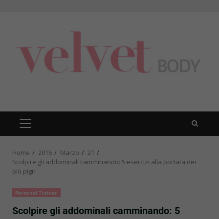
Skip
to
content
PRIMARY
MENU
Home
2016
Marzo
21
Scolpire gli addominali camminando: 5 esercizi alla portata dei
più pigri
Personal Trainer
Scolpire gli addominali camminando: 5