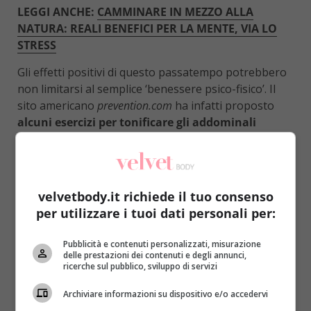
LEGGI ANCHE:
CAMMINARE IN MEZZO ALLA
NATURA: REALI BENEFICI PER LA MENTE, VIA LO
STRESS
Gli effetti positivi di questo passatempo potrebbero
non limitarsi al semplice ‘benessere psico-fisico’. Il
sito americano
prevention.com
ha infatti proposto
alcuni esercizi per tonificare gli addominali
proprio mentre si cammina (meglio se in salita,
almeno per qualche breve tratto)
. Basta tenere
una certa postura e compiere determinati
movimenti. Il risultati arrivano nel giro di un paio di
velvetbody.it richiede il tuo consenso
mesi.
per utilizzare i tuoi dati personali per:
Pubblicità e contenuti personalizzati, misurazione
delle prestazioni dei contenuti e degli annunci,
ricerche sul pubblico, sviluppo di servizi
Archiviare informazioni su dispositivo e/o accedervi