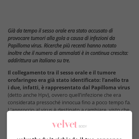
Già da tempo il sesso orale era stato accusato di
provocare tumori alla gola a causa di infezioni da
Papilloma virus. Ricerche più recenti hanno notato
inoltre che il numero di ammalati è in continua crescita:
addirittura un italiano su tre.
Il collegamento tra il sesso orale e il tumore
orofaringeo era già stato identificato: l’anello tra
i due, infatti, è rappresentato dal Papilloma virus
(detto anche Hpv), ovvero quell’infezione che era
considerata pressoché innocua fino a poco tempo fa.
L’approccio al virus è destinato a cambiare, visto che
ormai costituisce la causa dei tumori a gola e
tiroide nel 32-36 per cento dei casi (addirittura 1
su 3)
. Questo tipo di tumore, inoltre, è in continuo