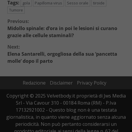
Tags:
gola
Papilloma virus
Sesso orale
tiroide
Tumore
Continue
Previous:
Midollo spinale: d’ora in poi le lesioni si curano
Reading
grazie alle cellule staminali?
Next:
Elena Santarelli, orgogliosa della sua ‘pancetta
molle’ dopo il parto
Redazione
Disclaimer
Privacy Policy
Copyright © 2025 Velvetbody.it proprietà di Jws Media
Srl - Via Cavour 310 - 00184 Roma (RM) - P.Iva
17132921002 - Questo blog non è una testata
giornalistica, in quanto viene aggiornato senza alcuna
periodicità. Non può pertanto considerarsi un
prodotto editoriale ai sensi della legge n. 62 del