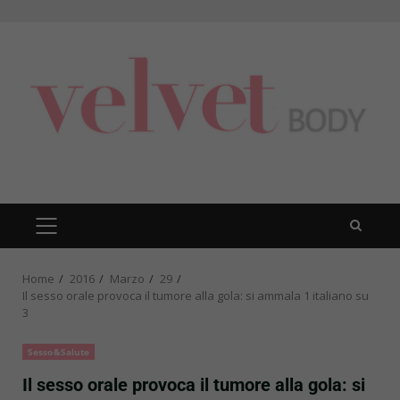
Skip
to
content
PRIMARY
MENU
Home
2016
Marzo
29
Il sesso orale provoca il tumore alla gola: si ammala 1 italiano su
3
Sesso&Salute
Il sesso orale provoca il tumore alla gola: si