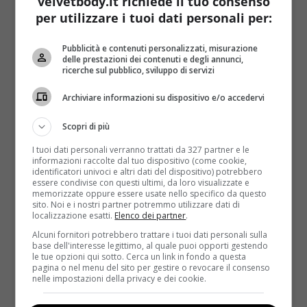
velvetbody.it richiede il tuo consenso
aumento. Le categorie più a rischio sono gli uomini
per utilizzare i tuoi dati personali per:
che si dedicano al sesso orale con più di un partner
occasionale e senza protezione, mentre
la fascia
Pubblicità e contenuti personalizzati, misurazione
d’età più colpita è quella compresa tra i 50 e i 70
delle prestazioni dei contenuti e degli annunci,
anni
. La prevenzione è l’unica arma davvero efficace
ricerche sul pubblico, sviluppo di servizi
contro questa malattia che diventa la causa della
Archiviare informazioni su dispositivo e/o accedervi
morte di 270 mila persone nel mondo ogni anno.
LEGGI ANCHE:
TUMORI DELL’OROFARINGE: IL
Scopri di più
SESSO ORALE FRA LE CAUSE PRINCIPALI
I tuoi dati personali verranno trattati da 327 partner e le
informazioni raccolte dal tuo dispositivo (come cookie,
Le giornate mondiali della prevenzione (nel 2016
identificatori univoci e altri dati del dispositivo) potrebbero
essere condivise con questi ultimi, da loro visualizzate e
avrà luogo la seconda) ha lo scopo di effettuare
memorizzate oppure essere usate nello specifico da questo
visite e informare sui rischi che si corrono.
Anche
sito. Noi e i nostri partner potremmo utilizzare dati di
localizzazione esatti.
Elenco dei partner
.
fumo e alcol aumentano la possibilità di
contrarre lo stesso tipo di tumore
(il triplo delle
Alcuni fornitori potrebbero trattare i tuoi dati personali sulla
base dell'interesse legittimo, al quale puoi opporti gestendo
possibilità nel primo caso e il doppio nel secondo). Lo
le tue opzioni qui sotto. Cerca un link in fondo a questa
stesso Michael Douglas, in un’intervista, aveva
pagina o nel menu del sito per gestire o revocare il consenso
nelle impostazioni della privacy e dei cookie.
ammesso che il suo cancro era stato causato dal
sesso orale, salvo poi smentire poco tempo dopo.