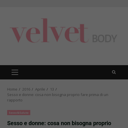
Skip
to
content
PRIMARY
MENU
Home
2016
Aprile
13
Sesso e donne: cosa non bisogna proprio fare prima di un
rapporto
Sesso&Salute
Sesso e donne: cosa non bisogna proprio