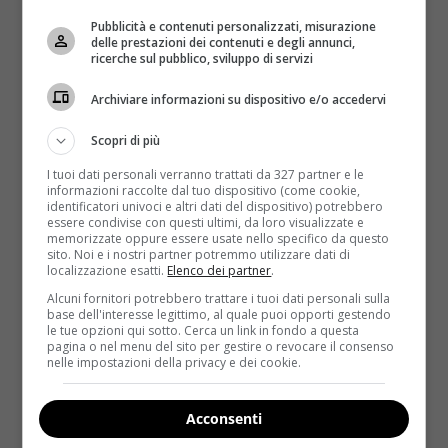
compiere una semplice azione: fare la pipì prima
del sesso
.
Pubblicità e contenuti personalizzati, misurazione
delle prestazioni dei contenuti e degli annunci,
ricerche sul pubblico, sviluppo di servizi
Di solito l’indicazione è quella inversa
, cioè urinare
prima affinché non si debbano fare i conti con alcuni
Archiviare informazioni su dispositivo e/o accedervi
stimoli inopportuni proprio nel bel mezzo del
rapporto. Ma come mai questo consiglio deve essere
Scopri di più
completamente ribaltato?
La chiave è nei batteri:
I tuoi dati personali verranno trattati da 327 partner e le
questi prolificano durante la penetrazione e
informazioni raccolte dal tuo dispositivo (come cookie,
risalgono all’interno della vagina arrivando fino
identificatori univoci e altri dati del dispositivo) potrebbero
essere condivise con questi ultimi, da loro visualizzate e
all’uretra
(ovvero l’ultimo tratto delle vie urinarie).
memorizzate oppure essere usate nello specifico da questo
Facendo pipì prima del rapporto, l’uretra rimane
sito. Noi e i nostri partner potremmo utilizzare dati di
localizzazione esatti.
Elenco dei partner
.
vuota e i batteri hanno vita facile nel causare
Alcuni fornitori potrebbero trattare i tuoi dati personali sulla
infezioni. Al contrario, se si fa attenzione e si aspetta
base dell'interesse legittimo, al quale puoi opporti gestendo
la fine del rapporto per fare pipì,
il getto ha buone
le tue opzioni qui sotto. Cerca un link in fondo a questa
pagina o nel menu del sito per gestire o revocare il consenso
probabilità di espellerli in maniera naturale e
nelle impostazioni della privacy e dei cookie.
indolore
.
La parti intime sono decisamente delicate e
Acconsenti
rappresentano un terreno fertile per le infezioni
.