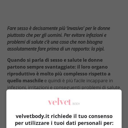
Fare sesso è decisamente più ‘invasivo’ per le donne
piuttosto che per gli uomini. Per evitare infezioni e
problemi di salute c’è una cosa che non bisogna
assolutamente fare prima di un rapporto: la pipì.
Quando si parla di sesso e salute le donne
partono sempre svantaggiate: il loro organo
riproduttivo è molto più complesso rispetto a
quello maschile
e quindi è più facile incappare in
infezioni, irritazioni e conseguenti problemi di salute.
Ovviamente i ‘contro’ non superano i ‘pro’
, di
conseguenza nessuna donna rinuncerebbe mai ad
avere rapporti con il proprio compagno solamente
per preservare la salute. Non che questo, d’altronde,
velvetbody.it richiede il tuo consenso
sia necessario.
È sufficiente, infatti, evitare di
per utilizzare i tuoi dati personali per: