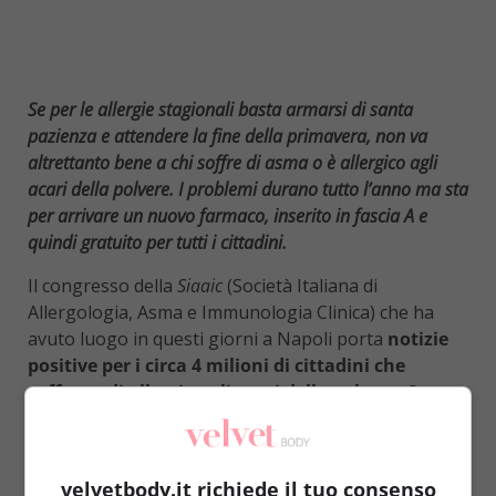
Se per le allergie stagionali basta armarsi di santa
pazienza e attendere la fine della primavera, non va
altrettanto bene a chi soffre di asma o è allergico agli
acari della polvere. I problemi durano tutto l’anno ma sta
per arrivare un nuovo farmaco, inserito in fascia A e
quindi gratuito per tutti i cittadini.
Il congresso della
Siaaic
(Società Italiana di
Allergologia, Asma e Immunologia Clinica) che ha
avuto luogo in questi giorni a Napoli porta
notizie
positive per i circa 4 milioni di cittadini che
soffrono di allergia agli acari della polvere. Sta
per arrivare, infatti, un nuovo farmaco
che è già
stato approvato in 11 Paesi europei, in Giappone e si
trova in fase di valutazione anche negli Stati Uniti. Gli
velvetbody.it richiede il tuo consenso