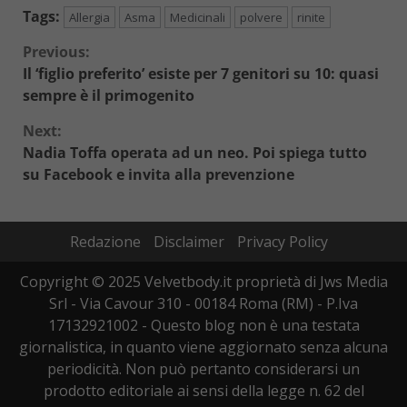
Tags:
Allergia
Asma
Medicinali
polvere
rinite
Continue
Previous:
Il ‘figlio preferito’ esiste per 7 genitori su 10: quasi
Reading
sempre è il primogenito
Next:
Nadia Toffa operata ad un neo. Poi spiega tutto
su Facebook e invita alla prevenzione
Redazione
Disclaimer
Privacy Policy
Copyright © 2025 Velvetbody.it proprietà di Jws Media
Srl - Via Cavour 310 - 00184 Roma (RM) - P.Iva
17132921002 - Questo blog non è una testata
giornalistica, in quanto viene aggiornato senza alcuna
periodicità. Non può pertanto considerarsi un
prodotto editoriale ai sensi della legge n. 62 del