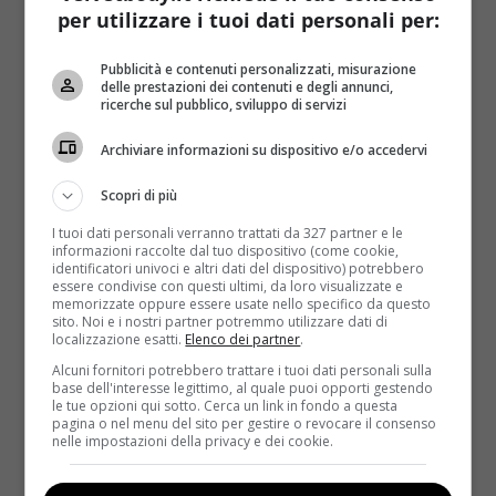
effetti dovrebbero essere evidenti:
meno 34 per
per utilizzare i tuoi dati personali per:
cento di crisi respiratorie e addirittura meno 40-
60 per cento di ricorso al cortisone
.
Pubblicità e contenuti personalizzati, misurazione
delle prestazioni dei contenuti e degli annunci,
Lo studio che dimostra l’efficacia del farmaco sta
ricerche sul pubblico, sviluppo di servizi
per essere pubblicato sul
Journal of the American
Medical Association
e spiegherà gli effetti benefici di
Archiviare informazioni su dispositivo e/o accedervi
cui hanno potuto usufruire le 5000 persone prese in
Scopri di più
esame. Oltre a crisi respiratorie e cortisone,
dovrebbero ridursi anche gli accessi al Pronto
I tuoi dati personali verranno trattati da 327 partner e le
informazioni raccolte dal tuo dispositivo (come cookie,
Soccorso. Al momento gli esperti stanno valutando le
identificatori univoci e altri dati del dispositivo) potrebbero
varie evidenze scientifiche ma in molti sono pronti a
essere condivise con questi ultimi, da loro visualizzate e
memorizzate oppure essere usate nello specifico da questo
giurare che la pubblicazione della ricerca accelererà
sito. Noi e i nostri partner potremmo utilizzare dati di
la pratica tanto che
il nuovo farmaco dovrebbe
localizzazione esatti.
Elenco dei partner
.
essere disponibile nelle farmacie italiane già dal
Alcuni fornitori potrebbero trattare i tuoi dati personali sulla
mese di dicembre 2016
. Un’altra buona notizia
base dell'interesse legittimo, al quale puoi opporti gestendo
le tue opzioni qui sotto. Cerca un link in fondo a questa
riguarda il prezzo:
il medicinale dovrebbe essere
pagina o nel menu del sito per gestire o revocare il consenso
inserito in fascia A e quindi risulterebbe
nelle impostazioni della privacy e dei cookie.
completamente gratuito per tutti i cittadini
(al