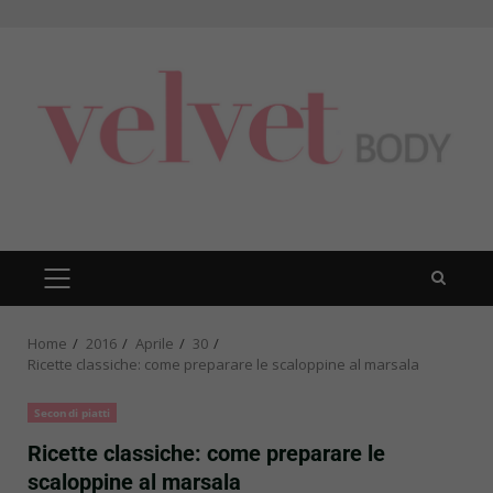
Skip
to
content
PRIMARY
MENU
Home
2016
Aprile
30
Ricette classiche: come preparare le scaloppine al marsala
Secondi piatti
Ricette classiche: come preparare le
scaloppine al marsala