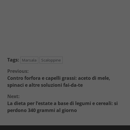
Tags:
Marsala
Scaloppine
Continue
Previous:
Contro forfora e capelli grassi: aceto di mele,
Reading
spinaci e altre soluzioni fai-da-te
Next:
La dieta per l’estate a base di legumi e cereali: si
perdono 340 grammi al giorno