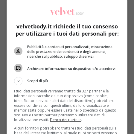
Le scaloppine con il marsala sono un secondo piatto
velvetbody.it richiede il tuo consenso
classico ed ottimo da proporre ai propri ospiti. Non
per utilizzare i tuoi dati personali per:
l’avete mai provato? Si tratta di una ricetta facile e veloce
da preparare!
Pubblicità e contenuti personalizzati, misurazione
delle prestazioni dei contenuti e degli annunci,
Ingredienti
ricerche sul pubblico, sviluppo di servizi
Archiviare informazioni su dispositivo e/o accedervi
200 grammi di carne di scaloppine
20 grammi di burro
Scopri di più
Marsala
Aceto balsamico
I tuoi dati personali verranno trattati da 327 partner e le
informazioni raccolte dal tuo dispositivo (come cookie,
Sale
identificatori univoci e altri dati del dispositivo) potrebbero
Pepe
essere condivise con questi ultimi, da loro visualizzate e
memorizzate oppure essere usate nello specifico da questo
Olio extravergine d’oliva
sito. Noi e i nostri partner potremmo utilizzare dati di
localizzazione esatti.
Elenco dei partner
.
Per
la preparazione
prima di tutto infarinate le
Alcuni fornitori potrebbero trattare i tuoi dati personali sulla
scaloppine poi mettete in una padella con olio e
base dell'interesse legittimo, al quale puoi opporti gestendo