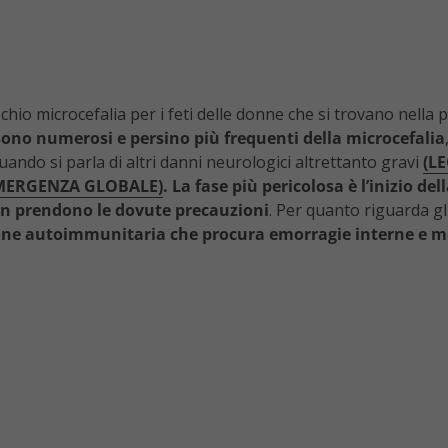
schio microcefalia per i feti delle donne che si trovano nella 
o sono numerosi e persino più frequenti della microcefalia
quando si parla di altri danni neurologici altrettanto gravi
(L
EMERGENZA GLOBALE)
. La fase più pericolosa è l’inizio 
on prendono le dovute precauzioni
. Per quanto riguarda gli
one autoimmunitaria che procura emorragie interne e m