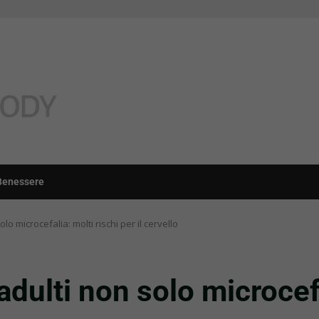
Benessere
lo microcefalia: molti rischi per il cervello
adulti non solo microcefa