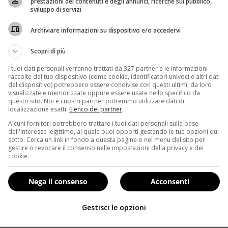
prestazioni dei contenuti e degli annunci, ricerche sul pubblico,
sviluppo di servizi
rivato negli Stati Uniti. Oltre al rischio di microcefalia per i feti,
Archiviare informazioni su dispositivo e/o accedervi
oluzione
: la campagna preventiva portata avanti dal governo 
Scopri di più
a popolazione di tutto il mondo.
La prima vittima america
I tuoi dati personali verranno trattati da 327 partner e le informazioni
anza a Repubblica Dominicana e Isole Vergini
. Questo epi
raccolte dal tuo dispositivo (come cookie, identificatori univoci e altri dati
del dispositivo) potrebbero essere condivise con questi ultimi, da loro
to piuttosto preoccupante:
il virus non colpisce solament
visualizzate e memorizzate oppure essere usate nello specifico da
questo sito. Noi e i nostri partner potremmo utilizzare dati di
localizzazione esatti.
Elenco dei partner
.
coltà di arrivate ad un vaccino in tempi così brevi: occor
Alcuni fornitori potrebbero trattare i tuoi dati personali sulla base
 efficace
. La Zika si è manifestata solamente da un anno – 
dell'interesse legittimo, al quale puoi opporti gestendo le tue opzioni qui
sotto. Cerca un link in fondo a questa pagina o nel menu del sito per
cora molto lunga. Di positivo, se così si può dire, c’è il met
gestire o revocare il consenso nelle impostazioni della privacy e dei
roblema, però, è che l’arrivo della bella stagione potrebbe facil
cookie.
Nega il consenso
Acconsenti
Gestisci le opzioni