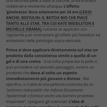
una seconda pelle a base di silicone, priva di effetti
collaterali e resistente all’acqua.
L’effetto
‘giovinezza’ dura solamente per 24 ore
(LEGGI
ANCHE: BIOTULIN: IL BOTOX BIO CHE PIACE
TANTO ALLE STAR, TRA CUI KATE MIDDLETON E
MICHELLE OBAMA)
, tuttavia se applicato con
regolarità può contrastare gli effetti più fastidiosi ed
antiestetici delle patologie sopra elencate.
Prima si deve applicare direttamente sul viso un
prodotto dalla consistenza simile a quella di un
gel o di una crema
. Una volta preparata la pelle si
può procedere col secondo passaggio, ovvero un
prodotto che
dona al volto un aspetto
immediatamente più giovane e disteso
. Nel
specifico, si tratta di una pellicola costituita da un
“polimero indossabile che rinforza fisicamente
l’epidermide e fornisce anche una barriera protettiva
traspirante”
, spiegano gli scienziati.
L’idea di