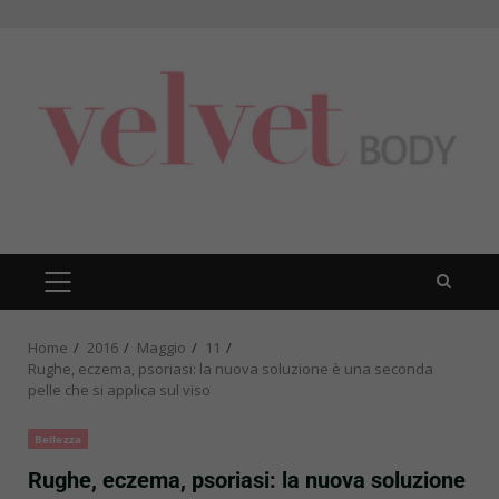
Skip
to
content
PRIMARY
MENU
Home
2016
Maggio
11
Rughe, eczema, psoriasi: la nuova soluzione è una seconda
pelle che si applica sul viso
Bellezza
Rughe, eczema, psoriasi: la nuova soluzione