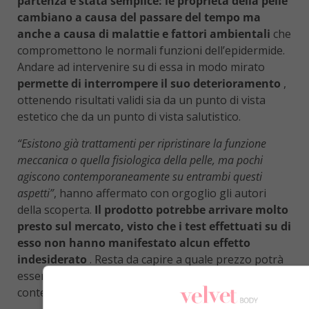
partenza è stata semplice: le proprietà della pelle
cambiano a causa del passare del tempo ma
anche a causa di malattie e fattori ambientali
che
compromettono le normali funzioni dell’epidermide.
Andare ad intervenire su di essa in modo mirato
permette di interrompere il suo deterioramento
,
ottenendo risultati validi sia da un punto di vista
estetico che da un punto di vista salutistico.
“Esistono già trattamenti per ripristinare la funzione
meccanica o quella fisiologica della pelle, ma pochi
agiscono contemporaneamente su entrambi questi
aspetti”
, hanno affermato con orgoglio gli autori
della scoperta.
Il prodotto potrebbe arrivare molto
presto sul mercato, visto che i test effettuati su di
esso non hanno manifestato alcun effetto
indesiderato
. Resta da capire a quale prezzo potrà
essere venduto, in base a quanto si riusciranno a
contenere i costi della produzione.