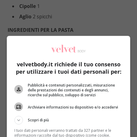
Cipolle
1
Aglio
2 spicchi
INGREDIENTI PER LA PASTA
velvetbody.it richiede il tuo consenso
per utilizzare i tuoi dati personali per:
Pubblicità e contenuti personalizzati, misurazione
delle prestazioni dei contenuti e degli annunci,
ricerche sul pubblico, sviluppo di servizi
Archiviare informazioni su dispositivo e/o accedervi
Scopri di più
I tuoi dati personali verranno trattati da 327 partner e le
Brodo
di pollo
400 ml
informazioni raccolte dal tuo dispositivo (come cookie,