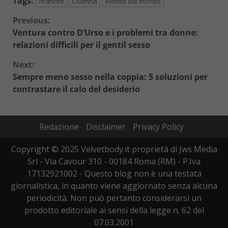
Tags:
Arancini
Coxinha
Ricette dal mondo
Continue
Previous:
Ventura contro D’Urso e i problemi tra donne:
Reading
relazioni difficili per il gentil sesso
Next:
Sempre meno sesso nella coppia: 5 soluzioni per
contrastare il calo del desiderio
Redazione
Disclaimer
Privacy Policy
Copyright © 2025 Velvetbody.it proprietà di Jws Media
Srl - Via Cavour 310 - 00184 Roma (RM) - P.Iva
17132921002 - Questo blog non è una testata
giornalistica, in quanto viene aggiornato senza alcuna
periodicità. Non può pertanto considerarsi un
prodotto editoriale ai sensi della legge n. 62 del
07.03.2001