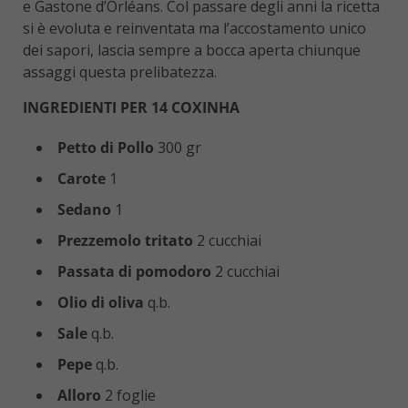
e Gastone d’Orléans. Col passare degli anni la ricetta
si è evoluta e reinventata ma l’accostamento unico
dei sapori, lascia sempre a bocca aperta chiunque
assaggi questa prelibatezza.
INGREDIENTI PER 14 COXINHA
Petto di
Pollo
300 gr
Carote
1
Sedano
1
Prezzemolo
tritato
2 cucchiai
Passata di pomodoro
2 cucchiai
Olio di oliva
q.b.
Sale
q.b.
Pepe
q.b.
Alloro
2 foglie