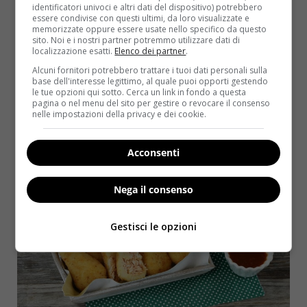
identificatori univoci e altri dati del dispositivo) potrebbero
essere condivise con questi ultimi, da loro visualizzate e
Latte
125 ml
memorizzate oppure essere usate nello specifico da questo
sito. Noi e i nostri partner potremmo utilizzare dati di
Burro
50 g
localizzazione esatti.
Elenco dei partner
.
Farina
tipo “00” 250 gr
Alcuni fornitori potrebbero trattare i tuoi dati personali sulla
base dell'interesse legittimo, al quale puoi opporti gestendo
Uova
1 tuorlo
le tue opzioni qui sotto. Cerca un link in fondo a questa
pagina o nel menu del sito per gestire o revocare il consenso
INGREDIENTI PER LA PASTELLA
nelle impostazioni della privacy e dei cookie.
Farina
tipo “00” 50 gr
Acconsenti
Latte
75 ml
Pangrattato
q.b.
Nega il consenso
Gestisci le opzioni