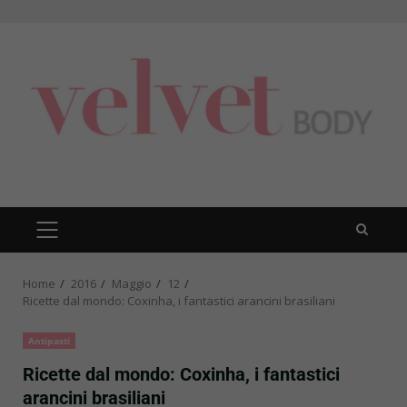
Skip
to
content
PRIMARY
MENU
Home
2016
Maggio
12
Ricette dal mondo: Coxinha, i fantastici arancini brasiliani
Antipasti
Ricette dal mondo: Coxinha, i fantastici
arancini brasiliani