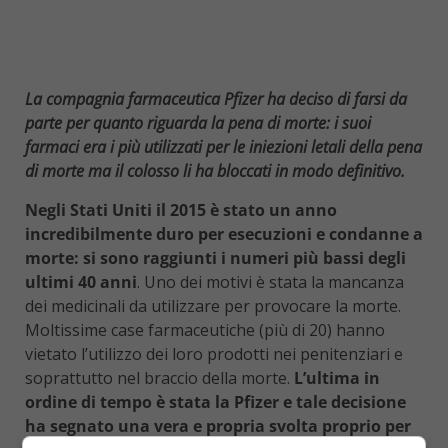
La compagnia farmaceutica Pfizer ha deciso di farsi da
parte per quanto riguarda la pena di morte: i suoi
farmaci era i più utilizzati per le iniezioni letali della pena
di morte ma il colosso li ha bloccati in modo definitivo.
Negli Stati Uniti il 2015 è stato un anno
incredibilmente duro per esecuzioni e condanne a
morte: si sono raggiunti i numeri più bassi degli
ultimi 40 anni
. Uno dei motivi è stata la mancanza
dei medicinali da utilizzare per provocare la morte.
Moltissime case farmaceutiche (più di 20) hanno
vietato l’utilizzo dei loro prodotti nei penitenziari e
soprattutto nel braccio della morte.
L’ultima in
ordine di tempo è stata la Pfizer e tale decisione
ha segnato una vera e propria svolta proprio per