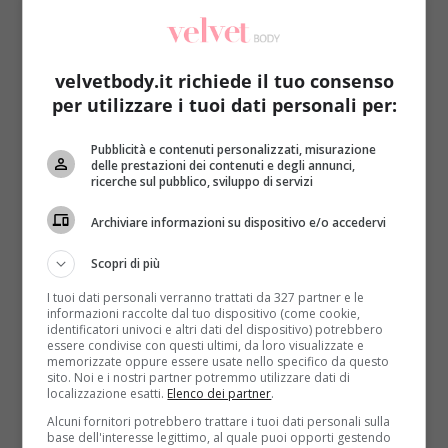
le dimensioni dell’azienda
: si tratta della più grande
azienda che opera nella ricerca, produzione e
commercializzazione di medicinale e un simile
colosso è in grado di influenzare l’intero settore.
velvetbody.it richiede il tuo consenso
per utilizzare i tuoi dati personali per:
A livello politico e religioso la tendenza è la
stessa
: Papa Francesco ha già lanciato diversi appelli
Pubblicità e contenuti personalizzati, misurazione
affinché la pena di morte venga abolita. Il candidato
delle prestazioni dei contenuti e degli annunci,
ricerche sul pubblico, sviluppo di servizi
democratico alla presidenza degli Stati Uniti Bernie
Sanders si è schierato esattamente dalla stessa
Archiviare informazioni su dispositivo e/o accedervi
parte, mentre
Hillary Clinton vorrebbe
semplicemente limitarla
(LEGGI ANCHE: DONALD
Scopri di più
TRUMP E HILLARY CLINTON, SEMPRE PIÙ VICINI
I tuoi dati personali verranno trattati da 327 partner e le
ALLO SCONTRO FINALE)
. In attesa che i vertici di
informazioni raccolte dal tuo dispositivo (come cookie,
Stato prendano una decisione definitiva è il mondo
identificatori univoci e altri dati del dispositivo) potrebbero
essere condivise con questi ultimi, da loro visualizzate e
farmaceutico a farlo al loro posto. Per portare avanti
memorizzate oppure essere usate nello specifico da questo
le esecuzioni si sta ricorrendo ad altre modalità che
sito. Noi e i nostri partner potremmo utilizzare dati di
localizzazione esatti.
Elenco dei partner
.
prevedono l’utilizzo di farmaci alternativi ma
alcune
Alcuni fornitori potrebbero trattare i tuoi dati personali sulla
esecuzioni mal riuscite hanno sollevato critiche e
base dell'interesse legittimo, al quale puoi opporti gestendo