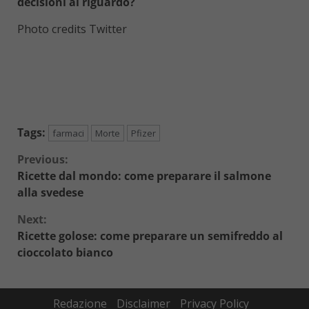
decisioni al riguardo?
Photo credits Twitter
Tags:
farmaci
Morte
Pfizer
Continue
Previous:
Ricette dal mondo: come preparare il salmone
Reading
alla svedese
Next:
Ricette golose: come preparare un semifreddo al
cioccolato bianco
Redazione
Disclaimer
Privacy Policy