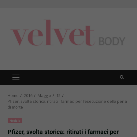
Skip
to
content
PRIMARY
MENU
Home
2016
Maggio
15
Pfizer, svolta storica: ritirati i farmaci per l’esecuzione della pena
di morte
Notizie
Pfizer, svolta storica: ritirati i farmaci per