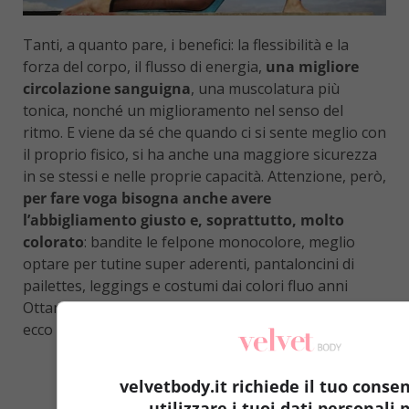
Tanti, a quanto pare, i benefici: la flessibilità e la
forza del corpo, il flusso di energia,
una migliore
circolazione sanguigna
, una muscolatura più
tonica, nonché un miglioramento nel senso del
ritmo. E viene da sé che quando ci si sente meglio con
il proprio fisico, si ha anche una maggiore sicurezza
in se stessi e nelle proprie capacità. Attenzione, però,
per fare voga bisogna anche avere
l’abbigliamento giusto e, soprattutto, molto
colorato
: bandite le felpone monocolore, meglio
optare per tutine super aderenti, pantaloncini di
pailettes, leggings e costumi dai colori fluo anni
Ottanta e Novanta. Se siete curiosi di saperne di più,
ecco un video che può fare al caso vostro…
velvetbody.it richiede il tuo conse
utilizzare i tuoi dati personali p