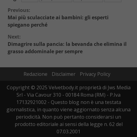
Continue
Previous:
Mai più sculacciate ai bambini: gli esperti
Reading
spiegano perché
Next:
Dimagrire sulla pancia: la bevanda che elimina il
grasso addominale per sempre
Redazione
Disclaimer
Privacy Policy
Copyright © 2025 Velvetbody.it proprietà di Jws Media
Srl - Via Cavour 310 - 00184 Roma (RM) - P.Iva
17132921002 - Questo blog non è una testata
giornalistica, in quanto viene aggiornato senza alcuna
periodicità. Non può pertanto considerarsi un
prodotto editoriale ai sensi della legge n. 62 del
07.03.2001