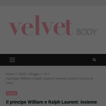
Skip
to
content
PRIMARY
MENU
Home
2016
Maggio
19
Il principe William e Ralph Laurent: insieme contro il cancro al
seno
Notizie
Il principe William e Ralph Laurent: insieme