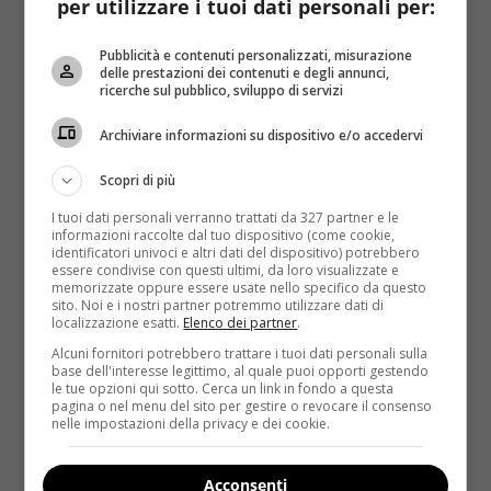
incontrato una sua amica malata di tumore al seno
per utilizzare i tuoi dati personali per:
che lo ha avvicinato molto alla questione.
La fusione
di queste due esperienze hanno permesso il
Pubblicità e contenuti personalizzati, misurazione
delle prestazioni dei contenuti e degli annunci,
raggiungimento di traguardi importanti
nei
ricerche sul pubblico, sviluppo di servizi
confronti della ricerca.
Archiviare informazioni su dispositivo e/o accedervi
Ralph Laurent, dopo essere guarito, è diventato
uno dei finanziatori più importanti delle
Scopri di più
campagne contro il cancro
. In più di un’occasione si
I tuoi dati personali verranno trattati da 327 partner e le
è trovato a collaborare con Lady Diana per vari
informazioni raccolte dal tuo dispositivo (come cookie,
progetti e sperimentazioni. Alla sua morte, il figlio
identificatori univoci e altri dati del dispositivo) potrebbero
essere condivise con questi ultimi, da loro visualizzate e
William ha voluto ricalcare le orme della madre per
memorizzate oppure essere usate nello specifico da questo
quanto riguarda l’attivismo e l’impegno benefico. Gli
sito. Noi e i nostri partner potremmo utilizzare dati di
localizzazione esatti.
Elenco dei partner
.
sforzi profusi negli anni hanno dato vita a qualcosa
Alcuni fornitori potrebbero trattare i tuoi dati personali sulla
di estremamente concreto e reale:
l’inaugurazione
base dell'interesse legittimo, al quale puoi opporti gestendo
del
Ralph Laurent Center for Breast Cancer Research
di
le tue opzioni qui sotto. Cerca un link in fondo a questa
pagina o nel menu del sito per gestire o revocare il consenso
Londra
. La cerimonia è avvenuta in presenza
nelle impostazioni della privacy e dei cookie.
dell’immancabile Duca di Cambridge, William. La
soddisfazione è stata tangibile, per
un progetto che
Acconsenti