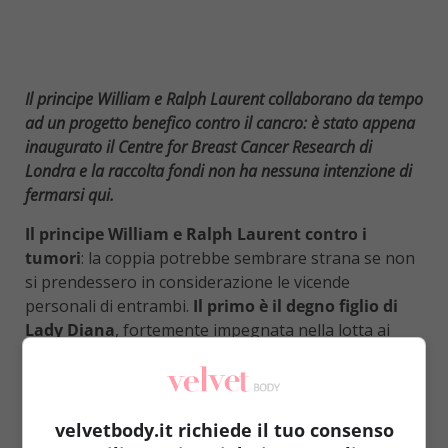
Il principe William e Ralph Laurent collaborano da tempo
ad un progetto benefico contro il cancro: è stato appena
inaugurato il Centre for Breast Cancer Research di
Londra e la raccolta fondi non ha nessuna intenzione di
fermarsi qui.
Il principe William e Ralph Laurent contro i
tumori
: la coppia potrebbe sembrare strana se non
si prendessero in considerazione le vicende
personali di entrambi.
Il primo è il degno figlio di
Lady Diana
, fortemente impegnata nella lotta ai
tumori per tutto il corso della sua vita (è stata
presidentessa della
Royal Marsden Cancer Charity
),
il
secondo vent’anni fa ha scoperto di avere un
tumore al cervello
e durante la terapia ha
velvetbody.it richiede il tuo consenso