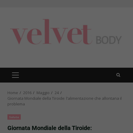
Skip
to
content
PRIMARY
MENU
Home
2016
Maggio
24
Giornata Mondiale della Tiroide: l’alimentazione che allontana il
problema
Salute
Giornata Mondiale della Tiroide: