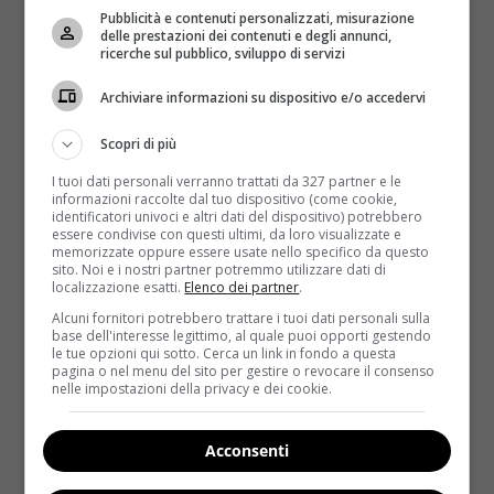
nazionale fino al 27 maggio.
D’altronde la tiroide
Pubblicità e contenuti personalizzati, misurazione
può essere considerata una sorta di ‘timone’ per il
delle prestazioni dei contenuti e degli annunci,
ricerche sul pubblico, sviluppo di servizi
corpo: influenza fertilità, ritmo cardiaco, forza
muscolare e molto altro ancora in ciascuna fascia
Archiviare informazioni su dispositivo e/o accedervi
d’età
. Da bambini regola lo sviluppo neuropsichico e
l’accrescimento somatico, mentre da adulti è
Scopri di più
fondamentale per la funzione cardiovascolare, il
I tuoi dati personali verranno trattati da 327 partner e le
metabolismo basale, lipidico e glucidico.
Nelle donne
informazioni raccolte dal tuo dispositivo (come cookie,
identificatori univoci e altri dati del dispositivo) potrebbero
interviene anche in altre funzioni fondamentali
essere condivise con questi ultimi, da loro visualizzate e
come la corretta idratazione della pelle, la
memorizzate oppure essere usate nello specifico da questo
sito. Noi e i nostri partner potremmo utilizzare dati di
regolarità del ciclo mestruale e la crescita dei
localizzazione esatti.
Elenco dei partner
.
capelli
.
Alcuni fornitori potrebbero trattare i tuoi dati personali sulla
base dell'interesse legittimo, al quale puoi opporti gestendo
le tue opzioni qui sotto. Cerca un link in fondo a questa
pagina o nel menu del sito per gestire o revocare il consenso
nelle impostazioni della privacy e dei cookie.
Acconsenti