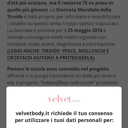
d’età più anziana, ma il restante 75 va preso in
quelle più giovani
. La
Giornata Mondiale della
Tiroide
è nata proprio per informare e sensibilizzare
i cittadini su questo tema, troppo spesso trascurato.
La Giornata è prevista per il
25 maggio 2016
e
intende coinvolgere molte realtà regionali con
iniziative, visite, esami, diagnostica e informazione
(LEGGI ANCHE: TIROIDE: PESCE, MOLLUSCHI E
CROSTACEI AIUTANO A PROTEGGERLA)
.
Persino le scuole sono coinvolte nel progetto
,
affinché ci si ponga il problema sin dalla più tenera
età: il progetto
“Iodoprofilassi nelle scuole”
promosso
dall’
Istituto Superiore di Sanità, Società endocrinologiche
e pazienti
(SIE) è stato approvato per il triennio 2016-
2019.
Oltre a queste iniziative di informazione, la
Giornata è inserita all’interno di una settimana
velvetbody.it richiede il tuo consenso
interamente dedicata ai controlli
: sono previste
per utilizzare i tuoi dati personali per:
visite gratuite e screening su tutto il territorio