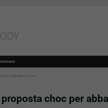
Benessere
oc per abbattere il vizio
 proposta choc per abbat