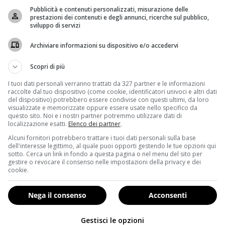
Pubblicità e contenuti personalizzati, misurazione delle
prestazioni dei contenuti e degli annunci, ricerche sul pubblico,
sviluppo di servizi
Archiviare informazioni su dispositivo e/o accedervi
Scopri di più
ciano questo tipo di proposte: portare il prezzo di un pacchetto d
I tuoi dati personali verranno trattati da 327 partner e le informazioni
in Italia?
raccolte dal tuo dispositivo (come cookie, identificatori univoci e altri dati
del dispositivo) potrebbero essere condivise con questi ultimi, da loro
proposito, che metterebbe in difficoltà anche le fasce più abbi
visualizzate e memorizzate oppure essere usate nello specifico da
questo sito. Noi e i nostri partner potremmo utilizzare dati di
a in Nuova Zelanda per tutelare la salute pubblica e dar
localizzazione esatti.
Elenco dei partner
.
rte del programma mondiale Tobacco Endgame, di conseguenza n
Alcuni fornitori potrebbero trattare i tuoi dati personali sulla base
dell'interesse legittimo, al quale puoi opporti gestendo le tue opzioni qui
sotto. Cerca un link in fondo a questa pagina o nel menu del sito per
nefficacia dei piccoli aumenti esercitati solitamente sul p
gestire o revocare il consenso nelle impostazioni della privacy e dei
cookie.
(LEGGI ANCHE: NUOVE NORME ANTI-FUMO: DAI PACCHETT
lmente, come già ampiamente criticato da alcuni esponenti de
Nega il consenso
Acconsenti
13 miliardi di euro provenienti dalle accise sulle sigarette).
L
rie dalle patologie causate dal fumo
. In poche parole il cl
Gestisci le opzioni
ardi annui…