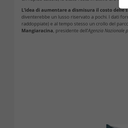
L’idea di aumentare a dismisura il costo delle 
diventerebbe un lusso riservato a pochi. I dati fo
raddoppiate) e al tempo stesso un crollo del parco
Mangiaracina
, presidente dell’
Agenzia Nazionale p