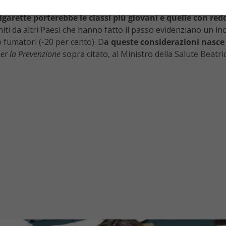
sigarette porterebbe le classi più giovani e quelle con re
rniti da altri Paesi che hanno fatto il passo evidenziano un 
 fumatori (-20 per cento). D
a queste considerazioni nasce
er la Prevenzione
sopra citato, al Ministro della Salute Beatri