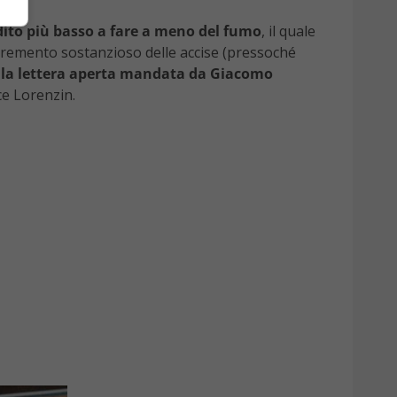
ddito più basso a fare a meno del fumo
, il quale
incremento sostanzioso delle accise (pressoché
 la lettera aperta mandata da Giacomo
ce Lorenzin.