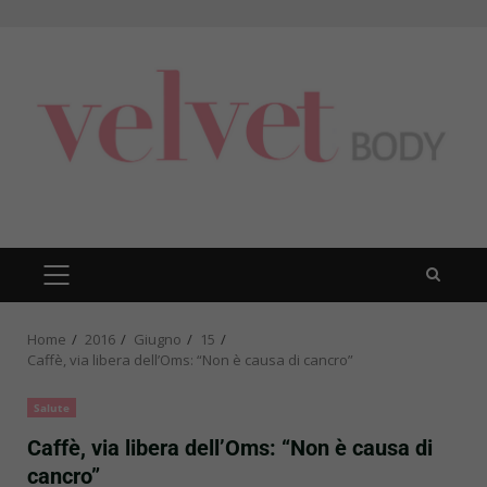
Skip
to
content
PRIMARY
MENU
Home
2016
Giugno
15
Caffè, via libera dell’Oms: “Non è causa di cancro”
Salute
Caffè, via libera dell’Oms: “Non è causa di
cancro”