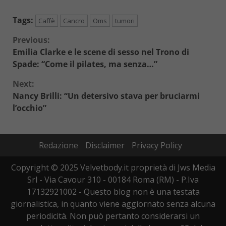
Tags:
Caffè
Cancro
Oms
tumori
Continue
Previous:
Emilia Clarke e le scene di sesso nel Trono di
Reading
Spade: “Come il pilates, ma senza…”
Next:
Nancy Brilli: “Un detersivo stava per bruciarmi
l’occhio”
Redazione
Disclaimer
Privacy Policy
Copyright © 2025 Velvetbody.it proprietà di Jws Media
Srl - Via Cavour 310 - 00184 Roma (RM) - P.Iva
17132921002 - Questo blog non è una testata
giornalistica, in quanto viene aggiornato senza alcuna
periodicità. Non può pertanto considerarsi un