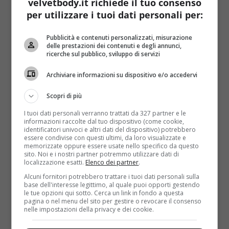
velvetbody.it richiede il tuo consenso
Per lo studio, che farà sicuramente piacere ai tanti
per utilizzare i tuoi dati personali per:
“coffee addict” del Belpaese e non solo, sono stati
interpellati ben 20 esperti di tutto il mondo. “I
Pubblicità e contenuti personalizzati, misurazione
risultati fanno pensare che il consumo di bevande
delle prestazioni dei contenuti e degli annunci,
molto calde sia una probabile causa di cancro
ricerche sul pubblico, sviluppo di servizi
all’esofago” ha affermato tra le pagine de
La
Archiviare informazioni su dispositivo e/o accedervi
Repubblica
,
Christopher Wild
, direttore del Centro
internazionale sulla ricerca sul cancro (Circ/Iarc).
Scopri di più
Un dietrofront completo, quindi, per la bevanda fra
I tuoi dati personali verranno trattati da 327 partner e le
le più amate in Italia, che
nel 1991 era invece stata
informazioni raccolte dal tuo dispositivo (come cookie,
identificatori univoci e altri dati del dispositivo) potrebbero
inserita in un elenco di sostanze che potevano
essere condivise con questi ultimi, da loro visualizzate e
essere cancerogene
. In quegli anni, infatti, diversi
memorizzate oppure essere usate nello specifico da questo
sito. Noi e i nostri partner potremmo utilizzare dati di
studi avevano rilevato un “legame” tra il consumo di
localizzazione esatti.
Elenco dei partner
.
caffè e il rischio di tumore alla vescica. Rischio però
Alcuni fornitori potrebbero trattare i tuoi dati personali sulla
non confermato dalle ricerche successive che, hanno
base dell'interesse legittimo, al quale puoi opporti gestendo
le tue opzioni qui sotto. Cerca un link in fondo a questa
persino
attribuito al caffè un effetto protettivo su
pagina o nel menu del sito per gestire o revocare il consenso
due tumori
: quello dell’utero e quello del fegato.
nelle impostazioni della privacy e dei cookie.