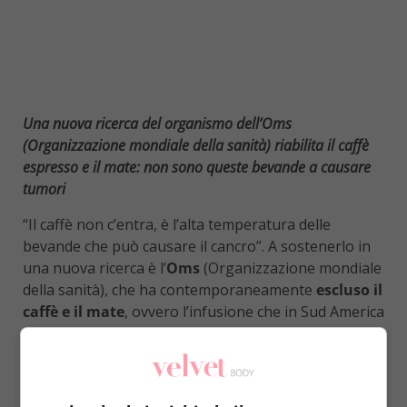
Una nuova ricerca del organismo dell’Oms
(Organizzazione mondiale della sanità) riabilita il caffè
espresso e il mate: non sono queste bevande a causare
tumori
“Il caffè non c’entra, è l’alta temperatura delle
bevande che può causare il cancro”. A sostenerlo in
una nuova ricerca è l’
Oms
(Organizzazione mondiale
della sanità), che ha contemporaneamente
escluso il
caffè e il mate
, ovvero l’infusione che in Sud America
e in Spagna simboleggia un po’ il nostro comune
espresso,
dalle possibili cause di tumori
. A patto,
però, che non siano bevuti bollenti.