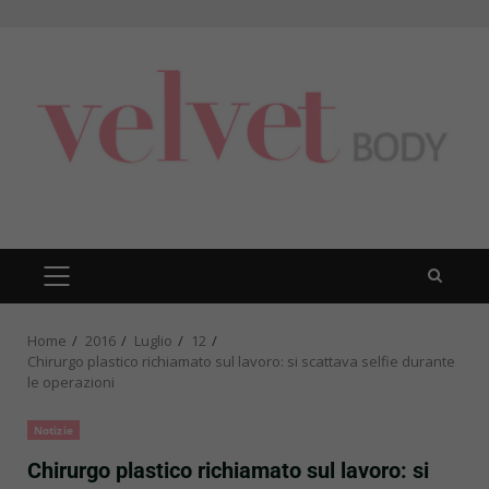
Skip
to
content
PRIMARY
MENU
Home
2016
Luglio
12
Chirurgo plastico richiamato sul lavoro: si scattava selfie durante
le operazioni
Notizie
Chirurgo plastico richiamato sul lavoro: si