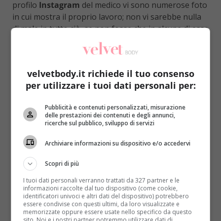
profilo
Instagram
del medico vi sono numerose foto
in cui mostra il proprio lavoro; non vi sarebbe nulla
di male in tutto ciò, se non fosse che in alcune di esse
si trovi nel pieno di operazioni,
con tanto di
paziente nuda in stato di sedazione sul lettino
operatorio.
velvetbody.it richiede il tuo consenso
per utilizzare i tuoi dati personali per:
Pubblicità e contenuti personalizzati, misurazione
delle prestazioni dei contenuti e degli annunci,
ricerche sul pubblico, sviluppo di servizi
Archiviare informazioni su dispositivo e/o accedervi
Scopri di più
I tuoi dati personali verranno trattati da 327 partner e le
informazioni raccolte dal tuo dispositivo (come cookie,
identificatori univoci e altri dati del dispositivo) potrebbero
essere condivise con questi ultimi, da loro visualizzate e
memorizzate oppure essere usate nello specifico da questo
sito. Noi e i nostri partner potremmo utilizzare dati di