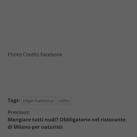
Photo Credits Facebook
Tags:
Edgar Kaminskyi
selfie
Continue
Previous:
Mangiare tutti nudi? Obbligatorio nel ristorante
Reading
di Milano per naturisti