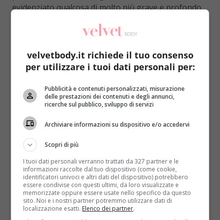
evidenziato qualcosa di molto più grave e profondo.
Anche in presenza di un consumo basso, gli
alcolici possono essere la causa diretta di 7
tumori diversi
: bocca e gola, esofago, colon,
mammella, laringe, fegato e intestino.
velvetbody.it richiede il tuo consenso
per utilizzare i tuoi dati personali per:
L’analisi è stata portata avanti da Jennie Connor
della
University of Otago
, in Nuova Zelanda, ed è stata
Pubblicità e contenuti personalizzati, misurazione
pubblicata sulla rivista
Addiction
.
La stima è che
delle prestazioni dei contenuti e degli annunci,
ricerche sul pubblico, sviluppo di servizi
l’alcol abbia causato circa 500mila morti in un
anno, ovvero il 5,8 per cento dei decessi totali
. A
Archiviare informazioni su dispositivo e/o accedervi
quanto pare non esiste una soglia minima sotto alla
quale non si corre alcun rischio – anche un bicchiere
Scopri di più
ogni tanto presenta dei pericoli – ma
la situazione
I tuoi dati personali verranno trattati da 327 partner e le
peggiora con l’aumentare del consumo
(LEGGI
informazioni raccolte dal tuo dispositivo (come cookie,
identificatori univoci e altri dati del dispositivo) potrebbero
ANCHE: BERE ALCOLICI E BEVANDE GASSATE: 10
essere condivise con questi ultimi, da loro visualizzate e
ERRORI DA EVITARE PER SALVAGUARDARE LA
memorizzate oppure essere usate nello specifico da questo
sito. Noi e i nostri partner potremmo utilizzare dati di
SALUTE)
.
localizzazione esatti.
Elenco dei partner
.