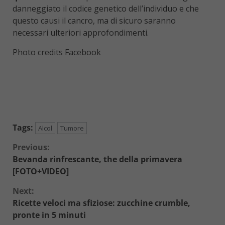
danneggiato il codice genetico dell’individuo e che
questo causi il cancro, ma di sicuro saranno
necessari ulteriori approfondimenti.
Photo credits Facebook
Tags:
Alcol
Tumore
Continue
Previous:
Bevanda rinfrescante, the della primavera
Reading
[FOTO+VIDEO]
Next:
Ricette veloci ma sfiziose: zucchine crumble,
pronte in 5 minuti