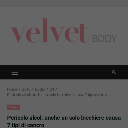
Skip
to
content
PRIMARY
MENU
Home
2016
Luglio
24
Pericolo alcol: anche un solo bicchiere causa 7 tipi di cancro
Salute
Pericolo alcol: anche un solo bicchiere causa
7 tipi di cancro