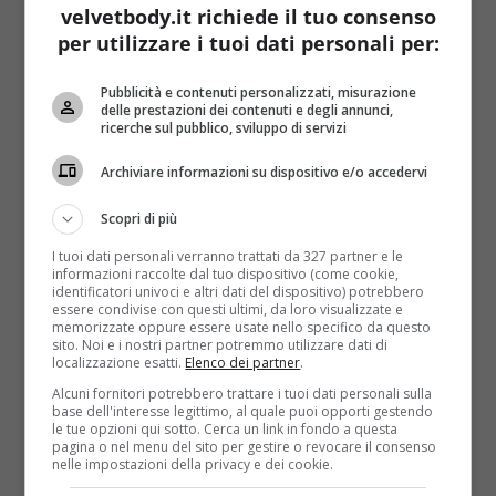
velvetbody.it richiede il tuo consenso
olio
per utilizzare i tuoi dati personali per:
sale
Pubblicità e contenuti personalizzati, misurazione
Lavare le zucchine, tagliarle a metà nel senso della
delle prestazioni dei contenuti e degli annunci,
ricerche sul pubblico, sviluppo di servizi
lunghezza per poi farle a pezzettini (a forma di
mezzaluna, per capirci) non troppo grandi. Cuocere
Archiviare informazioni su dispositivo e/o accedervi
in padella con olio e erbe aromatiche. A parte in una
ciotolina condire il pangrattato con olio, sale ed un
Scopri di più
pizzico di peperoncino.
Quando le zucchine
I tuoi dati personali verranno trattati da 327 partner e le
saranno cotte bisognerà aggiungere il
informazioni raccolte dal tuo dispositivo (come cookie,
identificatori univoci e altri dati del dispositivo) potrebbero
pangratttato, mescolare velocemente e poi
essere condivise con questi ultimi, da loro visualizzate e
saltare a fuoco medio
. L’effetto crumble è dato dal
memorizzate oppure essere usate nello specifico da questo
sito. Noi e i nostri partner potremmo utilizzare dati di
pangrattato, che in questa ricetta è particolarmente
localizzazione esatti.
Elenco dei partner
.
condito e gustoso. Da mangiare calde o fredde,
Alcuni fornitori potrebbero trattare i tuoi dati personali sulla
possono rappresentare un contorno sfizioso
base dell'interesse legittimo, al quale puoi opporti gestendo
oppure un condimento per le bruschette. Volendo si
le tue opzioni qui sotto. Cerca un link in fondo a questa
pagina o nel menu del sito per gestire o revocare il consenso
può personalizzare con un po’ di frutta secca saltata
nelle impostazioni della privacy e dei cookie.
in padella: le mandorle si sposano alla perfezione