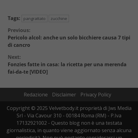
Tags:
pangrattato
zucchine
Continue
Previous:
Pericolo alcol: anche un solo bicchiere causa 7 tipi
Reading
di cancro
Next:
Fonzies fatte in casa: la ricetta per una merenda
fai-da-te [VIDEO]
Redazione
Disclaimer
Privacy Policy
Copyright © 2025 Velvetbody.it proprietà di Jws Media
Srl - Via Cavour 310 - 00184 Roma (RM) - P.Iva
17132921002 - Questo blog non è una testata
giornalistica, in quanto viene aggiornato senza alcuna
periodicità. Non può pertanto considerarsi un