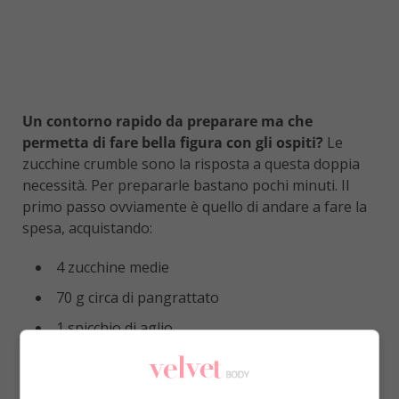
Un contorno rapido da preparare ma che
permetta di fare bella figura con gli ospiti?
Le
zucchine crumble sono la risposta a questa doppia
necessità. Per prepararle bastano pochi minuti. Il
primo passo ovviamente è quello di andare a fare la
spesa, acquistando:
4 zucchine medie
70 g circa di pangrattato
1 spicchio di aglio
peperoncino a piacimento
erbe aromatiche