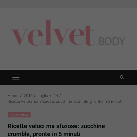
Skip
to
content
PRIMARY
MENU
Home
2016
Luglio
24
Ricette veloci ma sfiziose: zucchine crumble, pronte in 5 minuti
Vegetariane
Ricette veloci ma sfiziose: zucchine
crumble, pronte in 5 minuti