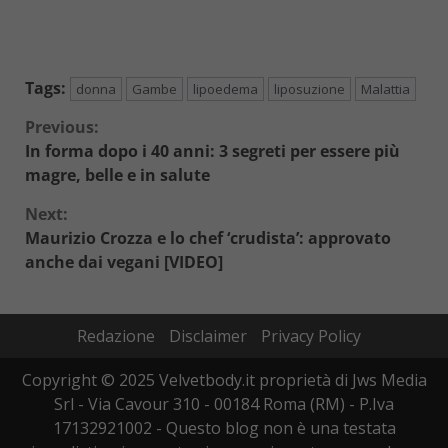
Tags:
donna
Gambe
lipoedema
liposuzione
Malattia
Continue
Previous:
In forma dopo i 40 anni: 3 segreti per essere più
Reading
magre, belle e in salute
Next:
Maurizio Crozza e lo chef ‘crudista’: approvato
anche dai vegani [VIDEO]
Redazione
Disclaimer
Privacy Policy
Copyright © 2025 Velvetbody.it proprietà di Jws Media
Srl - Via Cavour 310 - 00184 Roma (RM) - P.Iva
17132921002 - Questo blog non è una testata