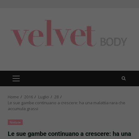
Skip
to
content
PRIMARY
MENU
Home
2016
Luglio
28
Le sue gambe continuano a crescere: ha una malattia rara che
accumula grassi
Notizie
Le sue gambe continuano a crescere: ha una