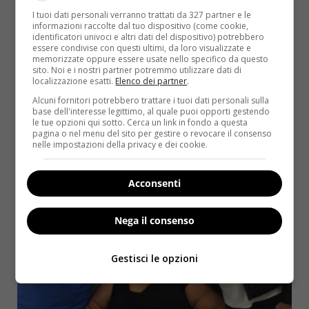
permettono di mantenere la situazione sotto
I tuoi dati personali verranno trattati da 327 partner e le
controllo ma purtroppo le cose vanno a rilento
informazioni raccolte dal tuo dispositivo (come cookie,
identificatori univoci e altri dati del dispositivo) potrebbero
poiché la donna
ha rischiato di morire dopo uno
essere condivise con questi ultimi, da loro visualizzate e
degli interventi
più invasivi ai quali si era
memorizzate oppure essere usate nello specifico da questo
sito. Noi e i nostri partner potremmo utilizzare dati di
sottoposta.
localizzazione esatti.
Elenco dei partner
.
Alcuni fornitori potrebbero trattare i tuoi dati personali sulla
base dell'interesse legittimo, al quale puoi opporti gestendo
le tue opzioni qui sotto. Cerca un link in fondo a questa
pagina o nel menu del sito per gestire o revocare il consenso
nelle impostazioni della privacy e dei cookie.
Acconsenti
Nega il consenso
Gestisci le opzioni