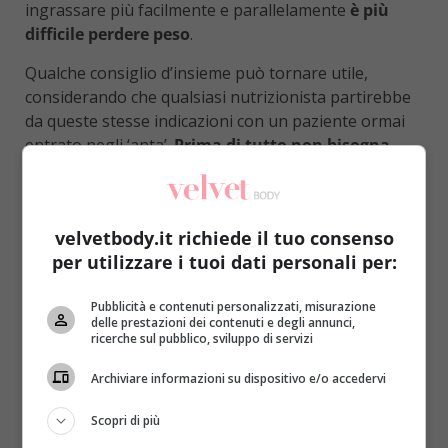
ingrassare più facilmente e parallelamente
è più
difficile perdere peso
.
Qualche consiglio d’insieme può tornare utile,
considerando che qualsiasi nutrizionista partirebbe
da queste stesse indicazioni con un paziente ormai
entrato negli ‘anta’.
Prima di tutto non bisogna
perdere l’autostima e la voglia di piacersi (e di
piacere)
: non ci si deve trascurare, poiché il rischio è
mettere a repentaglio la salute oltre che il proprio
velvetbody.it richiede il tuo consenso
aspetto fisico.
per utilizzare i tuoi dati personali per:
Pubblicità e contenuti personalizzati, misurazione
delle prestazioni dei contenuti e degli annunci,
ricerche sul pubblico, sviluppo di servizi
Archiviare informazioni su dispositivo e/o accedervi
Scopri di più