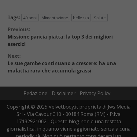
Tags:
40 anni
Alimentazione
bellezza
Salute
Continue
Previous:
Missione pancia piatta: la top 3 dei migliori
Reading
esercizi
Next:
Le sue gambe continuano a crescere: ha una
malattia rara che accumula grassi
Redazione
Disclaimer
Privacy Policy
Copyright © 2025 Velvetbody.it proprietà di Jws Media
Srl - Via Cavour 310 - 00184 Roma (RM) - P.Iva
17132921002 - Questo blog non è una testata
giornalistica, in quanto viene aggiornato senza alcuna
periodicità. Non può pertanto considerarsi un