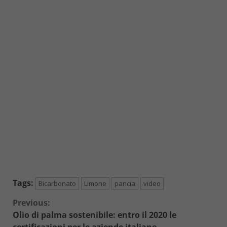
Tags:
Bicarbonato
Limone
pancia
video
Continue
Previous:
Olio di palma sostenibile: entro il 2020 le
Reading
certificazioni per le aziende italiane