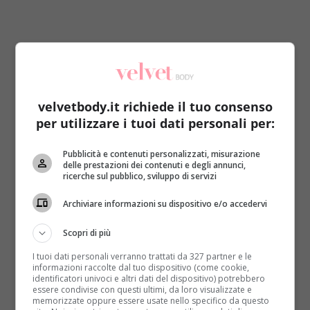
velvetbody.it richiede il tuo consenso
Ci possono essere vari motivi per cui si ha la
per utilizzare i tuoi dati personali per:
pancia gonfia
: alimentazione sbagliata, un modo
errato di masticare, problemi digestivi, cibi che
Pubblicità e contenuti personalizzati, misurazione
fermentano nello stomaco
(LEGGI ANCHE: PANCIA
delle prestazioni dei contenuti e degli annunci,
GONFIA, LE DONNE NE SOFFRONO PIÙ DEGLI
ricerche sul pubblico, sviluppo di servizi
UOMINI: SCOPRI PERCHÉ)
. In ciascuno di questi casi
Archiviare informazioni su dispositivo e/o accedervi
l’estetica della silhouette viene danneggiata, per non
parlare della sensazione di disagio.
Per fortuna i
Scopri di più
rimedi sono altrettanti e tra quelli più semplici è
impossibile non citare la classica bevanda
I tuoi dati personali verranno trattati da 327 partner e le
informazioni raccolte dal tuo dispositivo (come cookie,
formata da limone e bicarbonato
.
identificatori univoci e altri dati del dispositivo) potrebbero
Quest’accoppiata vincente permette di risolvere il
essere condivise con questi ultimi, da loro visualizzate e
memorizzate oppure essere usate nello specifico da questo
problema in maniera semplice, economica, veloce e