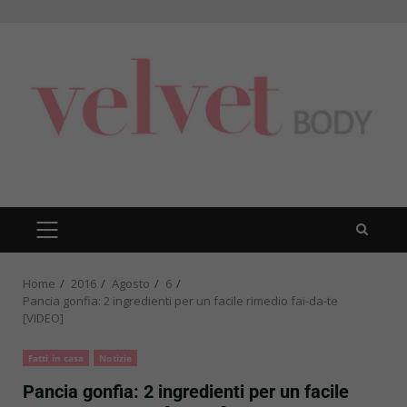
Skip
to
content
PRIMARY
MENU
Home
2016
Agosto
6
Pancia gonfia: 2 ingredienti per un facile rimedio fai-da-te
[VIDEO]
Fatti in casa
Notizie
Pancia gonfia: 2 ingredienti per un facile