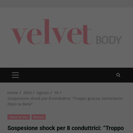
Skip
to
content
PRIMARY
MENU
Home
2016
Agosto
19
Sospesione shock per 8 conduttrici: “Troppo grasse, torneranno
dopo la dieta”
Come le star
Notizie
Sospesione shock per 8 conduttrici: “Troppo