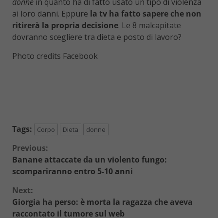
donne
in quanto ha di fatto usato un tipo di violenza
ai loro danni. Eppure
la tv ha fatto sapere che non
ritirerà la propria decisione
. Le 8 malcapitate
dovranno scegliere tra dieta e posto di lavoro?
Photo credits Facebook
Tags:
Corpo
Dieta
donne
Continue
Previous:
Banane attaccate da un violento fungo:
Reading
scompariranno entro 5-10 anni
Next:
Giorgia ha perso: è morta la ragazza che aveva
raccontato il tumore sul web