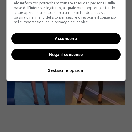
reputano troppo grassa per svolgere tale
Alcuni fornitori potrebbero trattare i tuoi dati personali sulla
base dell'interesse legittimo, al quale puoi opporti gestendo
professione
.
le tue opzioni qui sotto. Cerca un link in fondo a questa
pagina o nel menu del sito per gestire o revocare il consenso
nelle impostazioni della privacy e dei cookie.
Acconsenti
Nega il consenso
Gestisci le opzioni