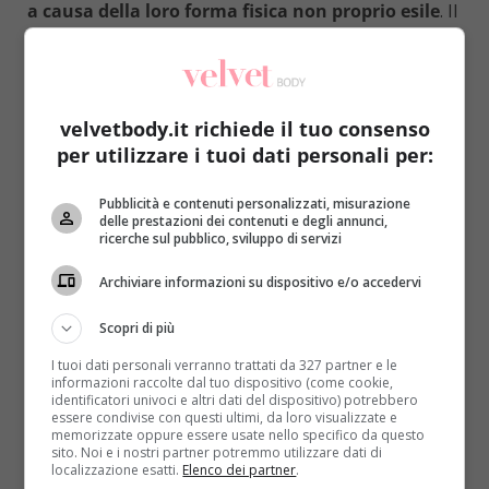
a causa della loro forma fisica non proprio esile
. Il
provvedimento è stato chiaro e inclemente:
“Sono
troppo grasse:
potranno tornare al lavoro solo quando
avranno perso peso
, anche se nel frattempo saranno
ugualmente retribuite”
.
Almeno sullo stipendio,
velvetbody.it richiede il tuo consenso
quindi, potranno ancora contare
: uno stimolo in
per utilizzare i tuoi dati personali per:
più per buttare giù i chili di troppo o solo un modo
per non inimicarsi ulteriormente sindacati e
Pubblicità e contenuti personalizzati, misurazione
associazioni di settore?
delle prestazioni dei contenuti e degli annunci,
ricerche sul pubblico, sviluppo di servizi
Tra le 8 conduttrici prese di mira dalla decisione –
Archiviare informazioni su dispositivo e/o accedervi
resa nota con estremo tempismo dalla BBC – c’è
Khadija Khattab (nella foto in alto, è la donna
Scopri di più
bionda in basso a destra)
: giunonica e dall’aspetto
I tuoi dati personali verranno trattati da 327 partner e le
gioviale, la professionista sa di non essere una taglia
informazioni raccolte dal tuo dispositivo (come cookie,
38 ma al tempo stesso non crede che il suo look
identificatori univoci e altri dati del dispositivo) potrebbero
essere condivise con questi ultimi, da loro visualizzate e
debba ostacolare il regolare servizio in tv. Al
memorizzate oppure essere usate nello specifico da questo
contrario,
la sua proposta è stata quella di
sito. Noi e i nostri partner potremmo utilizzare dati di
localizzazione esatti.
Elenco dei partner
.
chiedere al pubblico se effettivamente la